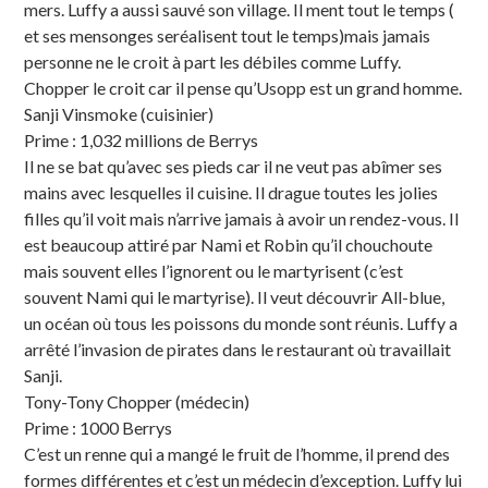
mers. Luffy a aussi sauvé son village. Il ment tout le temps (
et ses mensonges seréalisent tout le temps)mais jamais
personne ne le croit à part les débiles comme Luffy.
Chopper le croit car il pense qu’Usopp est un grand homme.
Sanji Vinsmoke (cuisinier)
Prime : 1,032 millions de Berrys
Il ne se bat qu’avec ses pieds car il ne veut pas abîmer ses
mains avec lesquelles il cuisine. Il drague toutes les jolies
filles qu’il voit mais n’arrive jamais à avoir un rendez-vous. Il
est beaucoup attiré par Nami et Robin qu’il chouchoute
mais souvent elles l’ignorent ou le martyrisent (c’est
souvent Nami qui le martyrise). Il veut découvrir All-blue,
un océan où tous les poissons du monde sont réunis. Luffy a
arrêté l’invasion de pirates dans le restaurant où travaillait
Sanji.
Tony-Tony Chopper (médecin)
Prime : 1000 Berrys
C’est un renne qui a mangé le fruit de l’homme, il prend des
formes différentes et c’est un médecin d’exception. Luffy lui