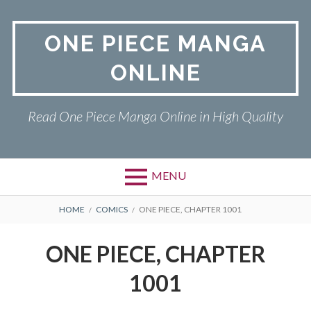
Skip
to
ONE PIECE MANGA
content
ONLINE
Read One Piece Manga Online in High Quality
MENU
Primary
BREADCRUMBS
ONE PIECE
HOME
COMICS
ONE PIECE, CHAPTER 1001
Menu
PRIVACY POLICY
ONE PIECE, CHAPTER
RETURN POLICY
1001
TERMS AND