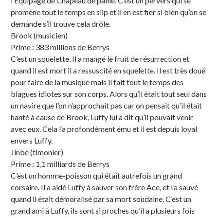
l’Équipage de Chapeau de paille. C’est un pervers qui se
promène tout le temps en slip et il en est fier si bien qu’on se
demande s’il trouve cela drôle.
Brook (musicien)
Prime : 383 millions de Berrys
C’est un squelette. Il a mangé le fruit de résurrection et
quand il est mort il a ressuscité en squelette. Il est très doué
pour faire de la musique mais il fait tout le temps des
blagues idiotes sur son corps. Alors qu’il était tout seul dans
un navire que l’on n’approchait pas car on pensait qu’il était
hanté à cause de Brook, Luffy lui a dit qu’il pouvait venir
avec eux. Cela l’a profondément ému et il est depuis loyal
envers Luffy.
Jinbe (timonier)
Prime : 1,1 milliards de Berrys
C’est un homme-poisson qui était autrefois un grand
corsaire. Il a aidé Luffy à sauver son frère Ace, et l’a sauvé
quand il était démoralisé par sa mort soudaine. C’est un
grand ami à Luffy, ils sont si proches qu’il a plusieurs fois