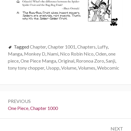
Tagged
Chapter
,
Chapter 1001
,
Chapters
,
Luffy
,
Manga
,
Monkey D
,
Nami
,
Nico Robin Nico
,
Oden
,
one
piece
,
One Piece Manga
,
Original
,
Roronoa Zoro
,
Sanji
,
tony tony chopper
,
Usopp
,
Volume
,
Volumes
,
Webcomic
Post
PREVIOUS
navigation
Previous:
One Piece, Chapter 1000
NEXT