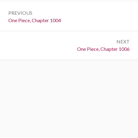
Post
PREVIOUS
navigation
Previous:
One Piece, Chapter 1004
NEXT
Next:
One Piece, Chapter 1006