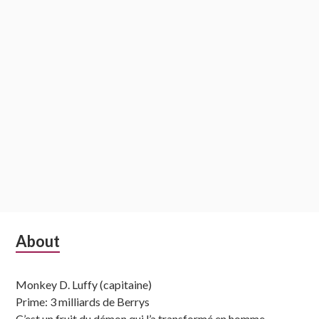
Subsidiary
About
Sidebar
Monkey D. Luffy (capitaine)
Prime: 3 milliards de Berrys
C’est un fruit du démon qui l’a transformé en homme-