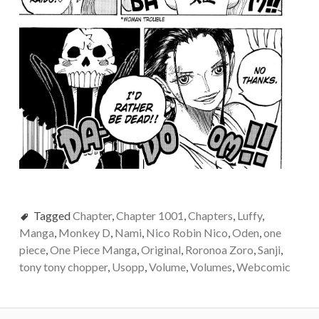
Tagged
Chapter
,
Chapter 1001
,
Chapters
,
Luffy
,
Manga
,
Monkey D
,
Nami
,
Nico Robin Nico
,
Oden
,
one
piece
,
One Piece Manga
,
Original
,
Roronoa Zoro
,
Sanji
,
tony tony chopper
,
Usopp
,
Volume
,
Volumes
,
Webcomic