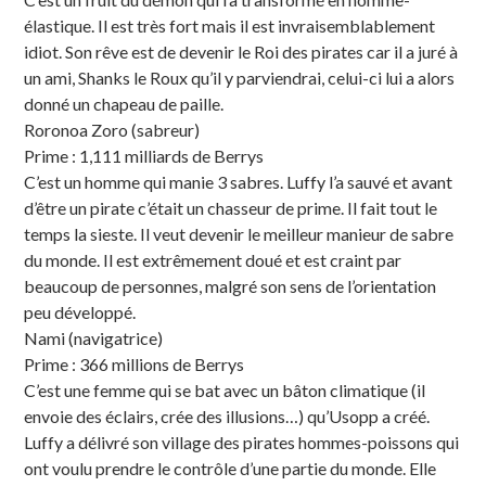
élastique. Il est très fort mais il est invraisemblablement
idiot. Son rêve est de devenir le Roi des pirates car il a juré à
un ami, Shanks le Roux qu’il y parviendrai, celui-ci lui a alors
donné un chapeau de paille.
Roronoa Zoro (sabreur)
Prime : 1,111 milliards de Berrys
C’est un homme qui manie 3 sabres. Luffy l’a sauvé et avant
d’être un pirate c’était un chasseur de prime. Il fait tout le
temps la sieste. Il veut devenir le meilleur manieur de sabre
du monde. Il est extrêmement doué et est craint par
beaucoup de personnes, malgré son sens de l’orientation
peu développé.
Nami (navigatrice)
Prime : 366 millions de Berrys
C’est une femme qui se bat avec un bâton climatique (il
envoie des éclairs, crée des illusions…) qu’Usopp a créé.
Luffy a délivré son village des pirates hommes-poissons qui
ont voulu prendre le contrôle d’une partie du monde. Elle