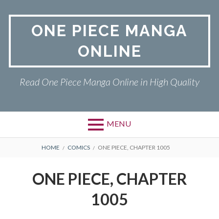
Skip
to
ONE PIECE MANGA
content
ONLINE
Read One Piece Manga Online in High Quality
MENU
Primary
BREADCRUMBS
ONE PIECE
HOME
COMICS
ONE PIECE, CHAPTER 1005
Menu
PRIVACY POLICY
ONE PIECE, CHAPTER
RETURN POLICY
1005
TERMS AND