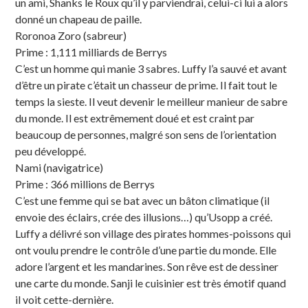
un ami, Shanks le Roux qu’il y parviendrai, celui-ci lui a alors
donné un chapeau de paille.
Roronoa Zoro (sabreur)
Prime : 1,111 milliards de Berrys
C’est un homme qui manie 3 sabres. Luffy l’a sauvé et avant
d’être un pirate c’était un chasseur de prime. Il fait tout le
temps la sieste. Il veut devenir le meilleur manieur de sabre
du monde. Il est extrêmement doué et est craint par
beaucoup de personnes, malgré son sens de l’orientation
peu développé.
Nami (navigatrice)
Prime : 366 millions de Berrys
C’est une femme qui se bat avec un bâton climatique (il
envoie des éclairs, crée des illusions…) qu’Usopp a créé.
Luffy a délivré son village des pirates hommes-poissons qui
ont voulu prendre le contrôle d’une partie du monde. Elle
adore l’argent et les mandarines. Son rêve est de dessiner
une carte du monde. Sanji le cuisinier est très émotif quand
il voit cette-dernière.