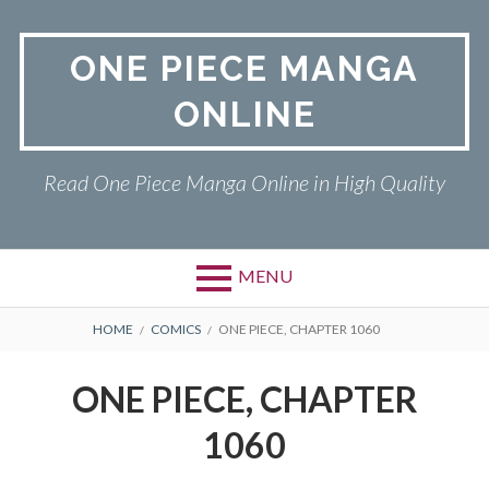
Skip
to
ONE PIECE MANGA
content
ONLINE
Read One Piece Manga Online in High Quality
MENU
Primary
BREADCRUMBS
ONE PIECE
HOME
COMICS
ONE PIECE, CHAPTER 1060
Menu
PRIVACY POLICY
ONE PIECE, CHAPTER
RETURN POLICY
1060
TERMS AND