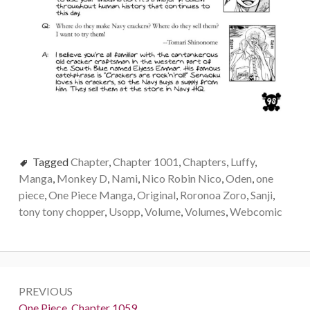
Tagged
Chapter
,
Chapter 1001
,
Chapters
,
Luffy
,
Manga
,
Monkey D
,
Nami
,
Nico Robin Nico
,
Oden
,
one
piece
,
One Piece Manga
,
Original
,
Roronoa Zoro
,
Sanji
,
tony tony chopper
,
Usopp
,
Volume
,
Volumes
,
Webcomic
Post
PREVIOUS
navigation
Previous:
One Piece, Chapter 1059