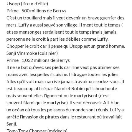
Usopp (tireur d’élite)
Prime : 500 millions de Berrys
C’est un trouillard mais il veut devenir un brave guerrier des
mers. Luffy a aussi sauvé son village. Il ment tout le temps (
et ses mensonges seréalisent tout le temps)mais jamais
personne ne le croit à part les débiles comme Luffy.
Chopper le croit car il pense qu’Usopp est un grand homme.
Sanji Vinsmoke (cuisinier)
Prime : 1,032 millions de Berrys
Il ne se bat qu’avec ses pieds car il ne veut pas abîmer ses
mains avec lesquelles il cuisine. Il drague toutes les jolies
filles qu’il voit mais n’arrive jamais à avoir un rendez-vous. Il
est beaucoup attiré par Nami et Robin qu’il chouchoute
mais souvent elles l’ignorent ou le martyrisent (c’est
souvent Nami qui le martyrise). Il veut découvrir All-blue,
un océan où tous les poissons du monde sont réunis. Luffy a
arrêté l’invasion de pirates dans le restaurant où travaillait
Sanji.
Tony-Tony Chopper (médecin)