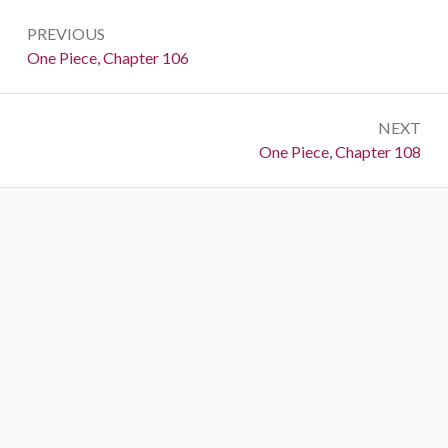
Post
PREVIOUS
navigation
Previous:
One Piece, Chapter 106
NEXT
Next:
One Piece, Chapter 108