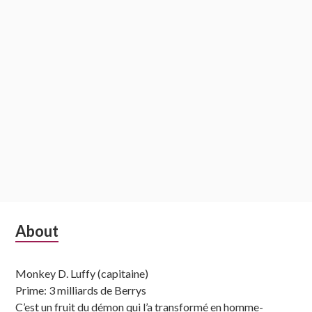
Subsidiary
About
Sidebar
Monkey D. Luffy (capitaine)
Prime: 3 milliards de Berrys
C’est un fruit du démon qui l’a transformé en homme-