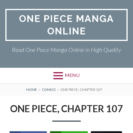
Skip
to
ONE PIECE MANGA
content
ONLINE
Read One Piece Manga Online in High Quality
MENU
Primary
BREADCRUMBS
ONE PIECE
HOME
COMICS
ONE PIECE, CHAPTER 107
Menu
PRIVACY POLICY
ONE PIECE, CHAPTER 107
RETURN POLICY
TERMS AND