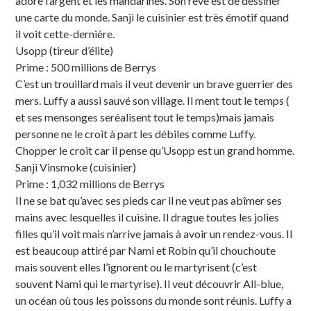
adore l’argent et les mandarines. Son rêve est de dessiner
une carte du monde. Sanji le cuisinier est très émotif quand
il voit cette-dernière.
Usopp (tireur d’élite)
Prime : 500 millions de Berrys
C’est un trouillard mais il veut devenir un brave guerrier des
mers. Luffy a aussi sauvé son village. Il ment tout le temps (
et ses mensonges seréalisent tout le temps)mais jamais
personne ne le croit à part les débiles comme Luffy.
Chopper le croit car il pense qu’Usopp est un grand homme.
Sanji Vinsmoke (cuisinier)
Prime : 1,032 millions de Berrys
Il ne se bat qu’avec ses pieds car il ne veut pas abîmer ses
mains avec lesquelles il cuisine. Il drague toutes les jolies
filles qu’il voit mais n’arrive jamais à avoir un rendez-vous. Il
est beaucoup attiré par Nami et Robin qu’il chouchoute
mais souvent elles l’ignorent ou le martyrisent (c’est
souvent Nami qui le martyrise). Il veut découvrir All-blue,
un océan où tous les poissons du monde sont réunis. Luffy a