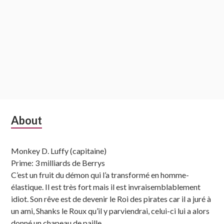
Subsidiary
About
Sidebar
Monkey D. Luffy (capitaine)
Prime: 3 milliards de Berrys
C’est un fruit du démon qui l’a transformé en homme-
élastique. Il est très fort mais il est invraisemblablement
idiot. Son rêve est de devenir le Roi des pirates car il a juré à
un ami, Shanks le Roux qu’il y parviendrai, celui-ci lui a alors
donné un chapeau de paille.