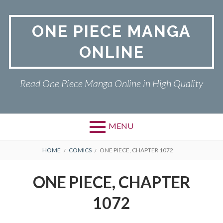
Skip
to
ONE PIECE MANGA
content
ONLINE
Read One Piece Manga Online in High Quality
MENU
Primary
BREADCRUMBS
ONE PIECE
HOME
COMICS
ONE PIECE, CHAPTER 1072
Menu
PRIVACY POLICY
ONE PIECE, CHAPTER
RETURN POLICY
1072
TERMS AND