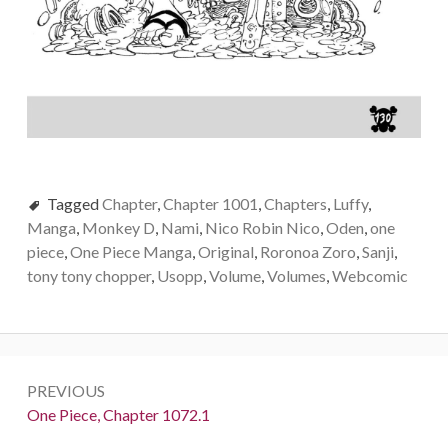
Tagged
Chapter
,
Chapter 1001
,
Chapters
,
Luffy
,
Manga
,
Monkey D
,
Nami
,
Nico Robin Nico
,
Oden
,
one
piece
,
One Piece Manga
,
Original
,
Roronoa Zoro
,
Sanji
,
tony tony chopper
,
Usopp
,
Volume
,
Volumes
,
Webcomic
Post
PREVIOUS
navigation
Previous:
One Piece, Chapter 1072.1