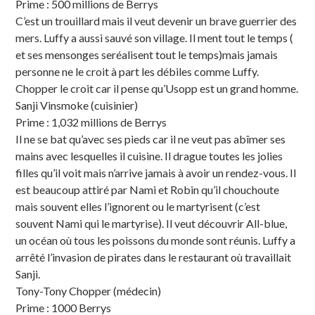
Prime : 500 millions de Berrys
C’est un trouillard mais il veut devenir un brave guerrier des
mers. Luffy a aussi sauvé son village. Il ment tout le temps (
et ses mensonges seréalisent tout le temps)mais jamais
personne ne le croit à part les débiles comme Luffy.
Chopper le croit car il pense qu’Usopp est un grand homme.
Sanji Vinsmoke (cuisinier)
Prime : 1,032 millions de Berrys
Il ne se bat qu’avec ses pieds car il ne veut pas abîmer ses
mains avec lesquelles il cuisine. Il drague toutes les jolies
filles qu’il voit mais n’arrive jamais à avoir un rendez-vous. Il
est beaucoup attiré par Nami et Robin qu’il chouchoute
mais souvent elles l’ignorent ou le martyrisent (c’est
souvent Nami qui le martyrise). Il veut découvrir All-blue,
un océan où tous les poissons du monde sont réunis. Luffy a
arrêté l’invasion de pirates dans le restaurant où travaillait
Sanji.
Tony-Tony Chopper (médecin)
Prime : 1000 Berrys