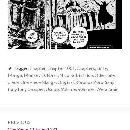
Tagged
Chapter
,
Chapter 1001
,
Chapters
,
Luffy
,
Manga
,
Monkey D
,
Nami
,
Nico Robin Nico
,
Oden
,
one
piece
,
One Piece Manga
,
Original
,
Roronoa Zoro
,
Sanji
,
tony tony chopper
,
Usopp
,
Volume
,
Volumes
,
Webcomic
Post
PREVIOUS
navigation
Previous:
One Piece, Chapter 1121