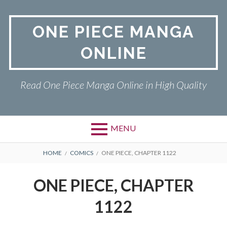
Skip
to
ONE PIECE MANGA
content
ONLINE
Read One Piece Manga Online in High Quality
MENU
Primary
BREADCRUMBS
ONE PIECE
HOME
COMICS
ONE PIECE, CHAPTER 1122
Menu
PRIVACY POLICY
ONE PIECE, CHAPTER
RETURN POLICY
1122
TERMS AND