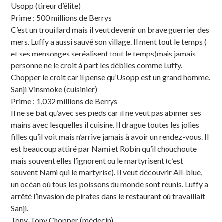
Usopp (tireur d’élite)
Prime : 500 millions de Berrys
C’est un trouillard mais il veut devenir un brave guerrier des
mers. Luffy a aussi sauvé son village. Il ment tout le temps (
et ses mensonges seréalisent tout le temps)mais jamais
personne ne le croit à part les débiles comme Luffy.
Chopper le croit car il pense qu’Usopp est un grand homme.
Sanji Vinsmoke (cuisinier)
Prime : 1,032 millions de Berrys
Il ne se bat qu’avec ses pieds car il ne veut pas abîmer ses
mains avec lesquelles il cuisine. Il drague toutes les jolies
filles qu’il voit mais n’arrive jamais à avoir un rendez-vous. Il
est beaucoup attiré par Nami et Robin qu’il chouchoute
mais souvent elles l’ignorent ou le martyrisent (c’est
souvent Nami qui le martyrise). Il veut découvrir All-blue,
un océan où tous les poissons du monde sont réunis. Luffy a
arrêté l’invasion de pirates dans le restaurant où travaillait
Sanji.
Tony-Tony Chopper (médecin)