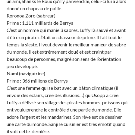
un ami, Shanks le Roux qu’il y parviendrai, celui-ci lui a alors
donné un chapeau de paille.
Roronoa Zoro (sabreur)
Prime : 1,111 milliards de Berrys
C’est un homme qui manie 3 sabres. Luffy l’a sauvé et avant
d’être un pirate c’était un chasseur de prime. Il fait tout le
temps la sieste. Il veut devenir le meilleur manieur de sabre
du monde. Il est extrêmement doué et est craint par
beaucoup de personnes, malgré son sens de l’orientation
peu développé.
Nami (navigatrice)
Prime : 366 millions de Berrys
C’est une femme qui se bat avec un bâton climatique (il
envoie des éclairs, crée des illusions…) qu’Usopp a créé.
Luffy a délivré son village des pirates hommes-poissons qui
ont voulu prendre le contrôle d’une partie du monde. Elle
adore l’argent et les mandarines. Son rêve est de dessiner
une carte du monde. Sanji le cuisinier est très émotif quand
il voit cette-dernière.