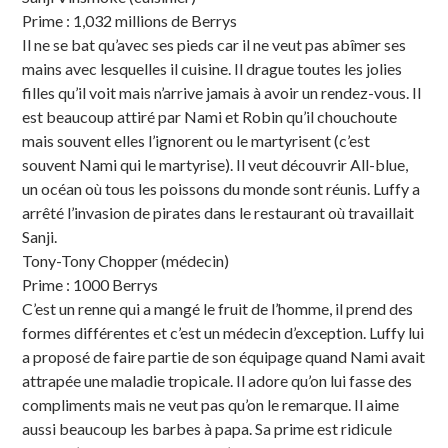
Prime : 1,032 millions de Berrys
Il ne se bat qu’avec ses pieds car il ne veut pas abîmer ses
mains avec lesquelles il cuisine. Il drague toutes les jolies
filles qu’il voit mais n’arrive jamais à avoir un rendez-vous. Il
est beaucoup attiré par Nami et Robin qu’il chouchoute
mais souvent elles l’ignorent ou le martyrisent (c’est
souvent Nami qui le martyrise). Il veut découvrir All-blue,
un océan où tous les poissons du monde sont réunis. Luffy a
arrêté l’invasion de pirates dans le restaurant où travaillait
Sanji.
Tony-Tony Chopper (médecin)
Prime : 1000 Berrys
C’est un renne qui a mangé le fruit de l’homme, il prend des
formes différentes et c’est un médecin d’exception. Luffy lui
a proposé de faire partie de son équipage quand Nami avait
attrapée une maladie tropicale. Il adore qu’on lui fasse des
compliments mais ne veut pas qu’on le remarque. Il aime
aussi beaucoup les barbes à papa. Sa prime est ridicule