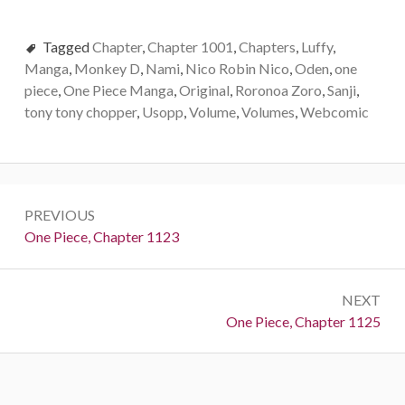
Tagged
Chapter
,
Chapter 1001
,
Chapters
,
Luffy
,
Manga
,
Monkey D
,
Nami
,
Nico Robin Nico
,
Oden
,
one
piece
,
One Piece Manga
,
Original
,
Roronoa Zoro
,
Sanji
,
tony tony chopper
,
Usopp
,
Volume
,
Volumes
,
Webcomic
Post
PREVIOUS
navigation
Previous:
One Piece, Chapter 1123
NEXT
Next:
One Piece, Chapter 1125