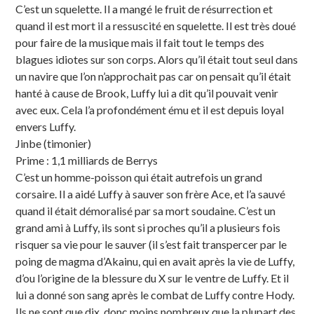
C’est un squelette. Il a mangé le fruit de résurrection et
quand il est mort il a ressuscité en squelette. Il est très doué
pour faire de la musique mais il fait tout le temps des
blagues idiotes sur son corps. Alors qu’il était tout seul dans
un navire que l’on n’approchait pas car on pensait qu’il était
hanté à cause de Brook, Luffy lui a dit qu’il pouvait venir
avec eux. Cela l’a profondément ému et il est depuis loyal
envers Luffy.
Jinbe (timonier)
Prime : 1,1 milliards de Berrys
C’est un homme-poisson qui était autrefois un grand
corsaire. Il a aidé Luffy à sauver son frère Ace, et l’a sauvé
quand il était démoralisé par sa mort soudaine. C’est un
grand ami à Luffy, ils sont si proches qu’il a plusieurs fois
risquer sa vie pour le sauver (il s’est fait transpercer par le
poing de magma d’Akainu, qui en avait après la vie de Luffy,
d’ou l’origine de la blessure du X sur le ventre de Luffy. Et il
lui a donné son sang après le combat de Luffy contre Hody.
Ils ne sont que dix, donc moins nombreux que la plupart des