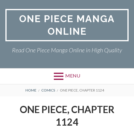
Skip
to
ONE PIECE MANGA
content
ONLINE
Read One Piece Manga Online in High Quality
MENU
Primary
BREADCRUMBS
ONE PIECE
HOME
COMICS
ONE PIECE, CHAPTER 1124
Menu
PRIVACY POLICY
ONE PIECE, CHAPTER
RETURN POLICY
1124
TERMS AND