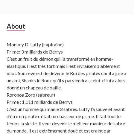
Subsidiary
About
Sidebar
Monkey D. Luffy (capitaine)
Prime: 3 milliards de Berrys
C’est un fruit du démon qui l’a transformé en homme-
élastique. Il est très fort mais il est invraisemblablement
idiot. Son rêve est de devenir le Roi des pirates car il a juré à
un ami, Shanks le Roux qu’il y parviendrai, celui-ci lui a alors
donné un chapeau de paille.
Roronoa Zoro (sabreur)
Prime : 1,111 milliards de Berrys
C’est un homme qui manie 3 sabres. Luffy l’a sauvé et avant
d’être un pirate c’était un chasseur de prime. Il fait tout le
temps la sieste. Il veut devenir le meilleur manieur de sabre
du monde. Il est extrêmement doué et est craint par