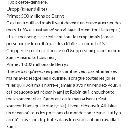
il voit cette-dernière.
Usopp (tireur d’élite)
Prime : 500 millions de Berrys
C’est un trouillard mais il veut devenir un brave guerrier des
mers. Luffy a aussi sauvé son village. Il ment tout le temps (
et ses mensonges seréalisent tout le temps)mais jamais
personne ne le croit à part les débiles comme Luffy.
Chopper le croit car il pense qu’Usopp est un grand homme.
Sanji Vinsmoke (cuisinier)
Prime : 1,032 millions de Berrys
Il ne se bat qu’avec ses pieds car il ne veut pas abîmer ses
mains avec lesquelles il cuisine. Il drague toutes les jolies
filles qu’il voit mais n’arrive jamais à avoir un rendez-vous. Il
est beaucoup attiré par Nami et Robin qu’il chouchoute
mais souvent elles l’ignorent ou le martyrisent (c’est
souvent Nami qui le martyrise). Il veut découvrir All-blue,
un océan où tous les poissons du monde sont réunis. Luffy a
arrêté l’invasion de pirates dans le restaurant où travaillait
Sanji.