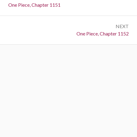
navigation
Previous:
One Piece, Chapter 1151
NEXT
Next:
One Piece, Chapter 1152