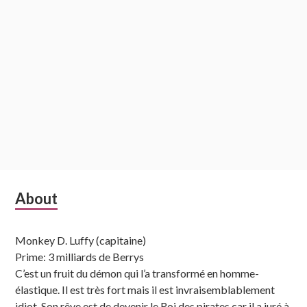
Subsidiary
About
Sidebar
Monkey D. Luffy (capitaine)
Prime: 3 milliards de Berrys
C’est un fruit du démon qui l’a transformé en homme-
élastique. Il est très fort mais il est invraisemblablement
idiot. Son rêve est de devenir le Roi des pirates car il a juré à