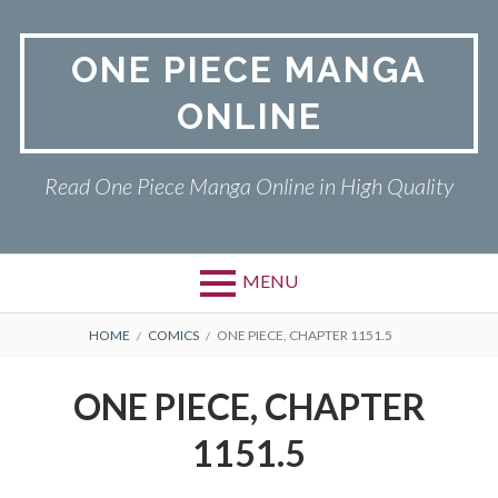
Skip
to
ONE PIECE MANGA
content
ONLINE
Read One Piece Manga Online in High Quality
MENU
Primary
BREADCRUMBS
ONE PIECE
HOME
COMICS
ONE PIECE, CHAPTER 1151.5
Menu
PRIVACY POLICY
ONE PIECE, CHAPTER
RETURN POLICY
1151.5
TERMS AND