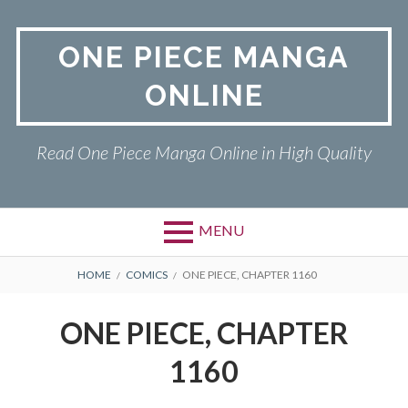
Skip
to
ONE PIECE MANGA
content
ONLINE
Read One Piece Manga Online in High Quality
MENU
Primary
BREADCRUMBS
ONE PIECE
HOME
COMICS
ONE PIECE, CHAPTER 1160
Menu
PRIVACY POLICY
ONE PIECE, CHAPTER
RETURN POLICY
1160
TERMS AND