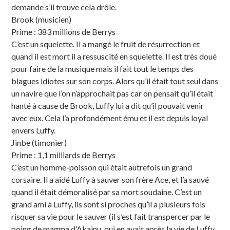
demande s’il trouve cela drôle.
Brook (musicien)
Prime : 383 millions de Berrys
C’est un squelette. Il a mangé le fruit de résurrection et
quand il est mort il a ressuscité en squelette. Il est très doué
pour faire de la musique mais il fait tout le temps des
blagues idiotes sur son corps. Alors qu’il était tout seul dans
un navire que l’on n’approchait pas car on pensait qu’il était
hanté à cause de Brook, Luffy lui a dit qu’il pouvait venir
avec eux. Cela l’a profondément ému et il est depuis loyal
envers Luffy.
Jinbe (timonier)
Prime : 1,1 milliards de Berrys
C’est un homme-poisson qui était autrefois un grand
corsaire. Il a aidé Luffy à sauver son frère Ace, et l’a sauvé
quand il était démoralisé par sa mort soudaine. C’est un
grand ami à Luffy, ils sont si proches qu’il a plusieurs fois
risquer sa vie pour le sauver (il s’est fait transpercer par le
poing de magma d’Akainu, qui en avait après la vie de Luffy,