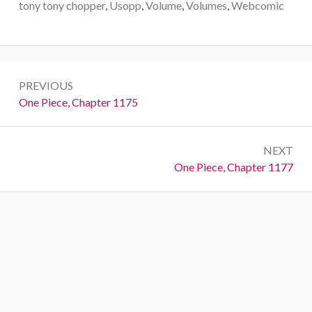
tony tony chopper
,
Usopp
,
Volume
,
Volumes
,
Webcomic
Post
PREVIOUS
navigation
Previous:
One Piece, Chapter 1175
NEXT
Next:
One Piece, Chapter 1177