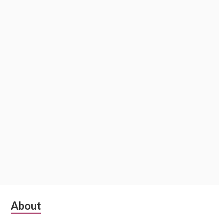
Subsidiary
About