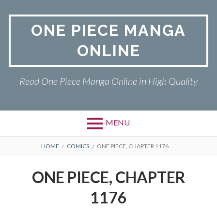
Skip
to
ONE PIECE MANGA
content
ONLINE
Read One Piece Manga Online in High Quality
MENU
Primary
BREADCRUMBS
ONE PIECE
HOME
COMICS
ONE PIECE, CHAPTER 1176
Menu
PRIVACY POLICY
ONE PIECE, CHAPTER
RETURN POLICY
1176
TERMS AND