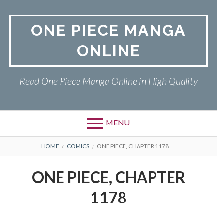
Skip
to
ONE PIECE MANGA
content
ONLINE
Read One Piece Manga Online in High Quality
MENU
Primary
BREADCRUMBS
ONE PIECE
HOME
COMICS
ONE PIECE, CHAPTER 1178
Menu
PRIVACY POLICY
ONE PIECE, CHAPTER
RETURN POLICY
1178
TERMS AND