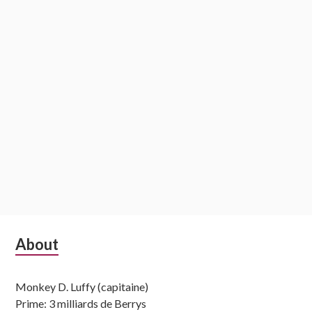
Subsidiary
About
Sidebar
Monkey D. Luffy (capitaine)
Prime: 3 milliards de Berrys