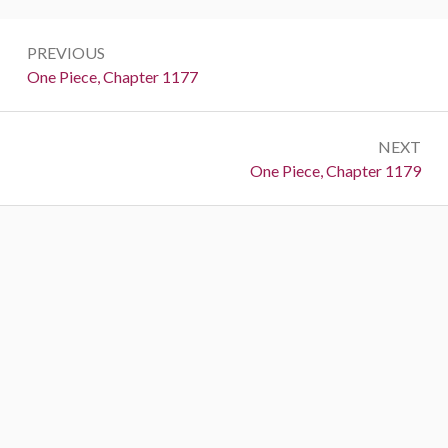
Post
PREVIOUS
navigation
Previous:
One Piece, Chapter 1177
NEXT
Next:
One Piece, Chapter 1179