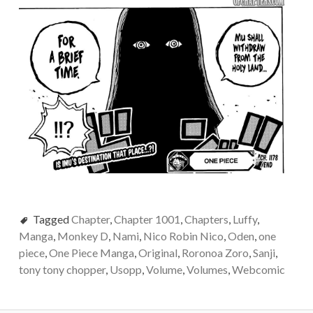
Tagged
Chapter
,
Chapter 1001
,
Chapters
,
Luffy
,
Manga
,
Monkey D
,
Nami
,
Nico Robin Nico
,
Oden
,
one
piece
,
One Piece Manga
,
Original
,
Roronoa Zoro
,
Sanji
,
tony tony chopper
,
Usopp
,
Volume
,
Volumes
,
Webcomic