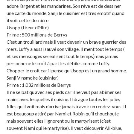
adore l’argent et les mandarines. Son rêve est de dessiner
une carte du monde. Sanji le cuisinier est très émotif quand
il voit cette-dernière.
Usopp (tireur d’élite)
Prime : 500 millions de Berrys
C’est un trouillard mais il veut devenir un brave guerrier des
mers. Luffy a aussi sauvé son village. Il ment tout le temps (
et ses mensonges seréalisent tout le temps)mais jamais
personne ne le croit à part les débiles comme Luffy.
Chopper le croit car il pense qu’Usopp est un grand homme.
Sanji Vinsmoke (cuisinier)
Prime : 1,032 millions de Berrys
Il ne se bat qu’avec ses pieds car il ne veut pas abîmer ses
mains avec lesquelles il cuisine. Il drague toutes les jolies
filles qu’il voit mais n’arrive jamais à avoir un rendez-vous. Il
est beaucoup attiré par Nami et Robin qu’il chouchoute
mais souvent elles l’ignorent ou le martyrisent (c’est
souvent Nami qui le martyrise). Il veut découvrir All-blue,