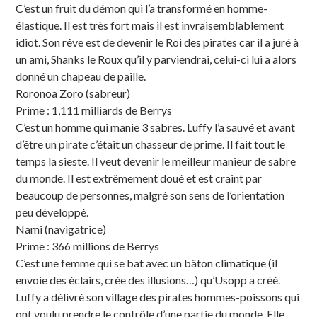
C’est un fruit du démon qui l’a transformé en homme-
élastique. Il est très fort mais il est invraisemblablement
idiot. Son rêve est de devenir le Roi des pirates car il a juré à
un ami, Shanks le Roux qu’il y parviendrai, celui-ci lui a alors
donné un chapeau de paille.
Roronoa Zoro (sabreur)
Prime : 1,111 milliards de Berrys
C’est un homme qui manie 3 sabres. Luffy l’a sauvé et avant
d’être un pirate c’était un chasseur de prime. Il fait tout le
temps la sieste. Il veut devenir le meilleur manieur de sabre
du monde. Il est extrêmement doué et est craint par
beaucoup de personnes, malgré son sens de l’orientation
peu développé.
Nami (navigatrice)
Prime : 366 millions de Berrys
C’est une femme qui se bat avec un bâton climatique (il
envoie des éclairs, crée des illusions…) qu’Usopp a créé.
Luffy a délivré son village des pirates hommes-poissons qui
ont voulu prendre le contrôle d’une partie du monde. Elle