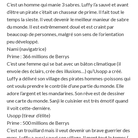
C’est un homme qui manie 3 sabres. Luffy l’a sauvé et avant
d’être un pirate c’était un chasseur de prime. Il fait tout le
temps la sieste. Il veut devenir le meilleur manieur de sabre
du monde. Il est extrêmement doué et est craint par
beaucoup de personnes, malgré son sens de l’orientation
peu développé.
Nami (navigatrice)
Prime : 366 millions de Berrys
C’est une femme qui se bat avec un bâton climatique (il
envoie des éclairs, crée des illusions…) qu’Usopp a créé.
Luffy a délivré son village des pirates hommes-poissons qui
ont voulu prendre le contrôle d’une partie du monde. Elle
adore l’argent et les mandarines. Son rêve est de dessiner
une carte du monde. Sanji le cuisinier est très émotif quand
il voit cette-dernière.
Usopp (tireur d’élite)
Prime : 500 millions de Berrys
C’est un trouillard mais il veut devenir un brave guerrier des
mers. Luffy a aussi sauvé son village. Il ment tout le temps (