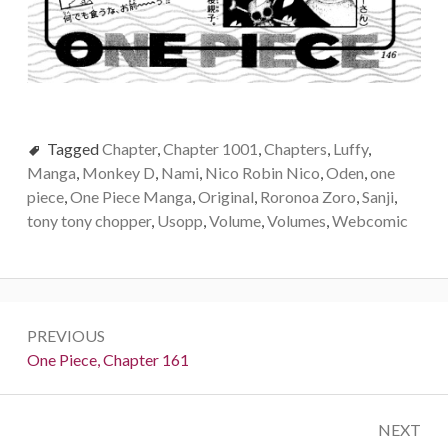
Tagged
Chapter
,
Chapter 1001
,
Chapters
,
Luffy
,
Manga
,
Monkey D
,
Nami
,
Nico Robin Nico
,
Oden
,
one
piece
,
One Piece Manga
,
Original
,
Roronoa Zoro
,
Sanji
,
tony tony chopper
,
Usopp
,
Volume
,
Volumes
,
Webcomic
Post
PREVIOUS
navigation
Previous:
One Piece, Chapter 161
NEXT