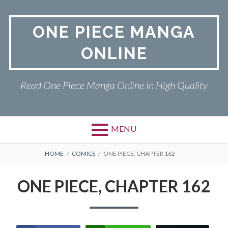
Skip
to
ONE PIECE MANGA
content
ONLINE
Read One Piece Manga Online in High Quality
MENU
Primary
BREADCRUMBS
ONE PIECE
HOME
COMICS
ONE PIECE, CHAPTER 162
Menu
PRIVACY POLICY
ONE PIECE, CHAPTER 162
RETURN POLICY
TERMS AND