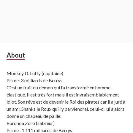
Subsidiary
About
Sidebar
Monkey D. Luffy (capitaine)
Prime: 3 milliards de Berrys
C’est un fruit du démon qui l’a transformé en homme-
élastique. Il est très fort mais il est invraisemblablement
idiot. Son rêve est de devenir le Roi des pirates car il a juré à
un ami, Shanks le Roux qu’il y parviendrai, celui-ci lui a alors
donné un chapeau de paille.
Roronoa Zoro (sabreur)
Prime : 1,111 milliards de Berrys