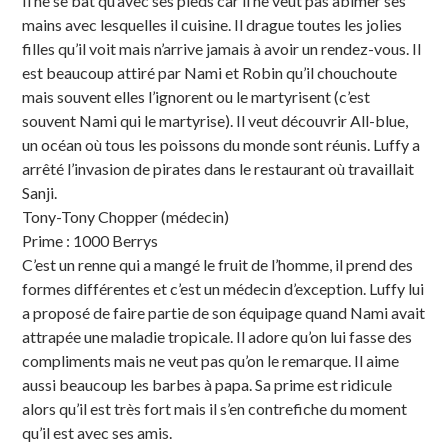
Il ne se bat qu’avec ses pieds car il ne veut pas abîmer ses
mains avec lesquelles il cuisine. Il drague toutes les jolies
filles qu’il voit mais n’arrive jamais à avoir un rendez-vous. Il
est beaucoup attiré par Nami et Robin qu’il chouchoute
mais souvent elles l’ignorent ou le martyrisent (c’est
souvent Nami qui le martyrise). Il veut découvrir All-blue,
un océan où tous les poissons du monde sont réunis. Luffy a
arrêté l’invasion de pirates dans le restaurant où travaillait
Sanji.
Tony-Tony Chopper (médecin)
Prime : 1000 Berrys
C’est un renne qui a mangé le fruit de l’homme, il prend des
formes différentes et c’est un médecin d’exception. Luffy lui
a proposé de faire partie de son équipage quand Nami avait
attrapée une maladie tropicale. Il adore qu’on lui fasse des
compliments mais ne veut pas qu’on le remarque. Il aime
aussi beaucoup les barbes à papa. Sa prime est ridicule
alors qu’il est très fort mais il s’en contrefiche du moment
qu’il est avec ses amis.