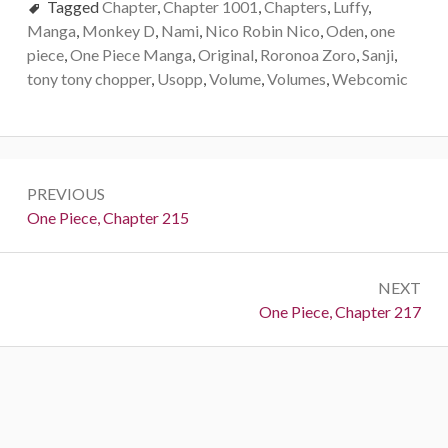
Tagged
Chapter
,
Chapter 1001
,
Chapters
,
Luffy
,
Manga
,
Monkey D
,
Nami
,
Nico Robin Nico
,
Oden
,
one
piece
,
One Piece Manga
,
Original
,
Roronoa Zoro
,
Sanji
,
tony tony chopper
,
Usopp
,
Volume
,
Volumes
,
Webcomic
Post
PREVIOUS
navigation
Previous:
One Piece, Chapter 215
NEXT
Next:
One Piece, Chapter 217