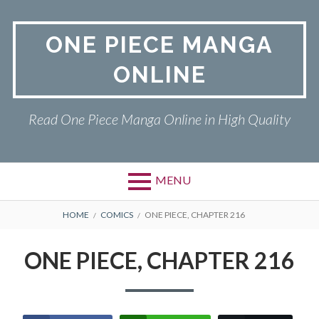
Skip
to
ONE PIECE MANGA
content
ONLINE
Read One Piece Manga Online in High Quality
MENU
Primary
BREADCRUMBS
ONE PIECE
HOME
COMICS
ONE PIECE, CHAPTER 216
Menu
PRIVACY POLICY
ONE PIECE, CHAPTER 216
RETURN POLICY
TERMS AND