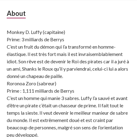
Subsidiary
About
Sidebar
Monkey D. Luffy (capitaine)
Prime: 3 milliards de Berrys
C’est un fruit du démon qui l’a transformé en homme-
élastique. Il est très fort mais il est invraisemblablement
idiot. Son rêve est de devenir le Roi des pirates car il a juré à
un ami, Shanks le Roux qu’il y parviendrai, celui-ci lui a alors
donné un chapeau de paille.
Roronoa Zoro (sabreur)
Prime : 1,111 milliards de Berrys
C’est un homme qui manie 3 sabres. Luffy l’a sauvé et avant
d’être un pirate c’était un chasseur de prime. Il fait tout le
temps la sieste. Il veut devenir le meilleur manieur de sabre
du monde. Il est extrêmement doué et est craint par
beaucoup de personnes, malgré son sens de l’orientation
peu développé.