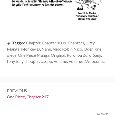
Tagged
Chapter
,
Chapter 1001
,
Chapters
,
Luffy
,
Manga
,
Monkey D
,
Nami
,
Nico Robin Nico
,
Oden
,
one
piece
,
One Piece Manga
,
Original
,
Roronoa Zoro
,
Sanji
,
tony tony chopper
,
Usopp
,
Volume
,
Volumes
,
Webcomic
Post
PREVIOUS
navigation
Previous:
One Piece, Chapter 217
NEXT