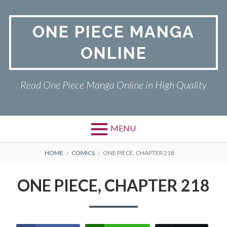
Skip
to
ONE PIECE MANGA
content
ONLINE
Read One Piece Manga Online in High Quality
MENU
Primary
BREADCRUMBS
ONE PIECE
HOME
COMICS
ONE PIECE, CHAPTER 218
Menu
PRIVACY POLICY
ONE PIECE, CHAPTER 218
RETURN POLICY
TERMS AND