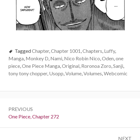
Tagged
Chapter
,
Chapter 1001
,
Chapters
,
Luffy
,
Manga
,
Monkey D
,
Nami
,
Nico Robin Nico
,
Oden
,
one
piece
,
One Piece Manga
,
Original
,
Roronoa Zoro
,
Sanji
,
tony tony chopper
,
Usopp
,
Volume
,
Volumes
,
Webcomic
Post
PREVIOUS
navigation
Previous:
One Piece, Chapter 272
NEXT