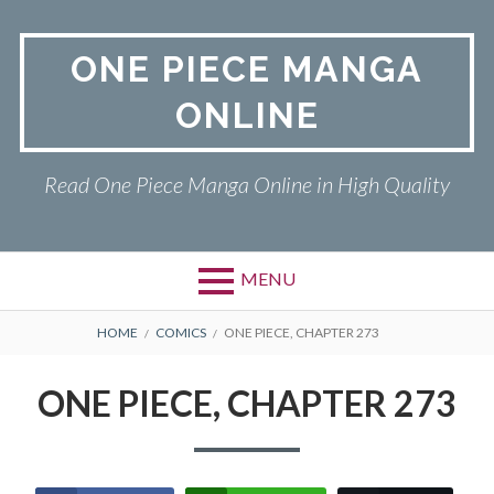
Skip
to
ONE PIECE MANGA
content
ONLINE
Read One Piece Manga Online in High Quality
MENU
Primary
BREADCRUMBS
ONE PIECE
HOME
COMICS
ONE PIECE, CHAPTER 273
Menu
PRIVACY POLICY
ONE PIECE, CHAPTER 273
RETURN POLICY
TERMS AND