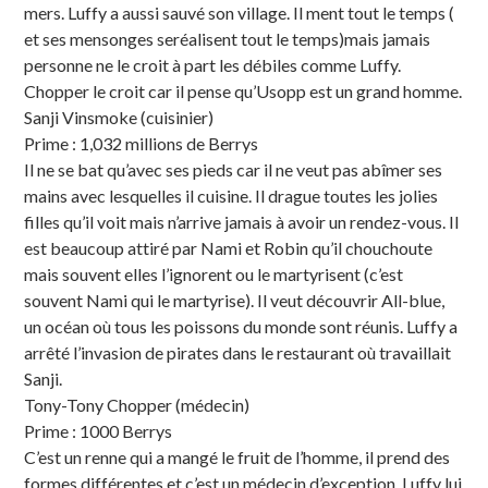
mers. Luffy a aussi sauvé son village. Il ment tout le temps (
et ses mensonges seréalisent tout le temps)mais jamais
personne ne le croit à part les débiles comme Luffy.
Chopper le croit car il pense qu’Usopp est un grand homme.
Sanji Vinsmoke (cuisinier)
Prime : 1,032 millions de Berrys
Il ne se bat qu’avec ses pieds car il ne veut pas abîmer ses
mains avec lesquelles il cuisine. Il drague toutes les jolies
filles qu’il voit mais n’arrive jamais à avoir un rendez-vous. Il
est beaucoup attiré par Nami et Robin qu’il chouchoute
mais souvent elles l’ignorent ou le martyrisent (c’est
souvent Nami qui le martyrise). Il veut découvrir All-blue,
un océan où tous les poissons du monde sont réunis. Luffy a
arrêté l’invasion de pirates dans le restaurant où travaillait
Sanji.
Tony-Tony Chopper (médecin)
Prime : 1000 Berrys
C’est un renne qui a mangé le fruit de l’homme, il prend des
formes différentes et c’est un médecin d’exception. Luffy lui