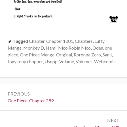
Tagged
Chapter
,
Chapter 1001
,
Chapters
,
Luffy
,
Manga
,
Monkey D
,
Nami
,
Nico Robin Nico
,
Oden
,
one
piece
,
One Piece Manga
,
Original
,
Roronoa Zoro
,
Sanji
,
tony tony chopper
,
Usopp
,
Volume
,
Volumes
,
Webcomic
Post
PREVIOUS
navigation
Previous:
One Piece, Chapter 299
NEXT
Next: