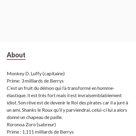
Subsidiary
About
Sidebar
Monkey D. Luffy (capitaine)
Prime: 3 milliards de Berrys
C’est un fruit du démon qui l’a transformé en homme-
élastique. Il est très fort mais il est invraisemblablement
idiot. Son rêve est de devenir le Roi des pirates car il a juré à
un ami, Shanks le Roux qu’il y parviendrai, celui-ci lui a alors
donné un chapeau de paille.
Roronoa Zoro (sabreur)
Prime : 1,111 milliards de Berrys