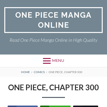
Skip
to
ONE PIECE MANGA
content
ONLINE
Read One Piece Manga Online in High Quality
MENU
Primary
BREADCRUMBS
ONE PIECE
HOME
COMICS
ONE PIECE, CHAPTER 300
Menu
PRIVACY POLICY
ONE PIECE, CHAPTER 300
RETURN POLICY
TERMS AND