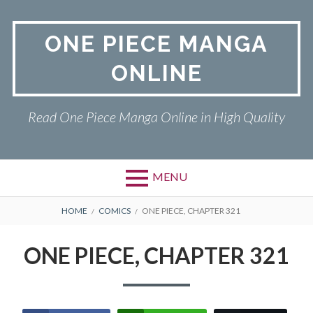
Skip
to
ONE PIECE MANGA
content
ONLINE
Read One Piece Manga Online in High Quality
MENU
Primary
BREADCRUMBS
ONE PIECE
HOME
COMICS
ONE PIECE, CHAPTER 321
Menu
PRIVACY POLICY
ONE PIECE, CHAPTER 321
RETURN POLICY
TERMS AND