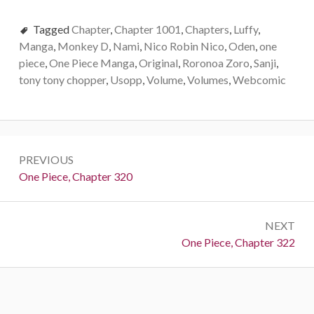
Tagged
Chapter
,
Chapter 1001
,
Chapters
,
Luffy
,
Manga
,
Monkey D
,
Nami
,
Nico Robin Nico
,
Oden
,
one
piece
,
One Piece Manga
,
Original
,
Roronoa Zoro
,
Sanji
,
tony tony chopper
,
Usopp
,
Volume
,
Volumes
,
Webcomic
Post
PREVIOUS
navigation
Previous:
One Piece, Chapter 320
NEXT
Next:
One Piece, Chapter 322