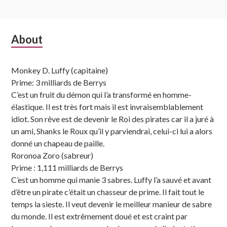
Subsidiary
About
Sidebar
Monkey D. Luffy (capitaine)
Prime: 3 milliards de Berrys
C’est un fruit du démon qui l’a transformé en homme-
élastique. Il est très fort mais il est invraisemblablement
idiot. Son rêve est de devenir le Roi des pirates car il a juré à
un ami, Shanks le Roux qu’il y parviendrai, celui-ci lui a alors
donné un chapeau de paille.
Roronoa Zoro (sabreur)
Prime : 1,111 milliards de Berrys
C’est un homme qui manie 3 sabres. Luffy l’a sauvé et avant
d’être un pirate c’était un chasseur de prime. Il fait tout le
temps la sieste. Il veut devenir le meilleur manieur de sabre
du monde. Il est extrêmement doué et est craint par