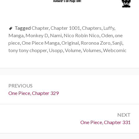
Tagged
Chapter
,
Chapter 1001
,
Chapters
,
Luffy
,
Manga
,
Monkey D
,
Nami
,
Nico Robin Nico
,
Oden
,
one
piece
,
One Piece Manga
,
Original
,
Roronoa Zoro
,
Sanji
,
tony tony chopper
,
Usopp
,
Volume
,
Volumes
,
Webcomic
Post
PREVIOUS
navigation
Previous:
One Piece, Chapter 329
NEXT
Next:
One Piece, Chapter 331