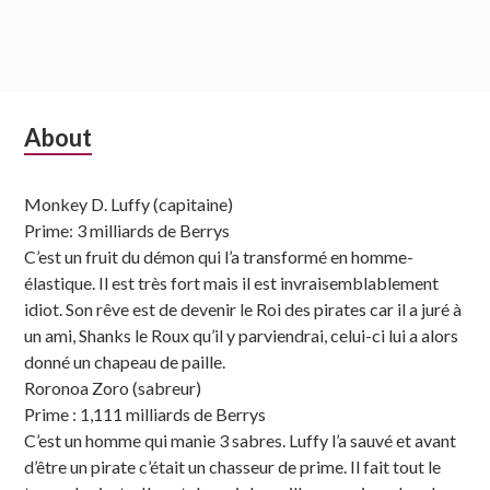
Subsidiary
About
Sidebar
Monkey D. Luffy (capitaine)
Prime: 3 milliards de Berrys
C’est un fruit du démon qui l’a transformé en homme-
élastique. Il est très fort mais il est invraisemblablement
idiot. Son rêve est de devenir le Roi des pirates car il a juré à
un ami, Shanks le Roux qu’il y parviendrai, celui-ci lui a alors
donné un chapeau de paille.
Roronoa Zoro (sabreur)
Prime : 1,111 milliards de Berrys
C’est un homme qui manie 3 sabres. Luffy l’a sauvé et avant
d’être un pirate c’était un chasseur de prime. Il fait tout le