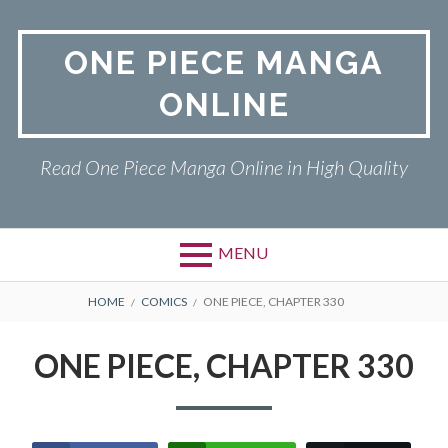
Skip
to
ONE PIECE MANGA
content
ONLINE
Read One Piece Manga Online in High Quality
MENU
Primary
BREADCRUMBS
ONE PIECE
HOME
COMICS
ONE PIECE, CHAPTER 330
Menu
PRIVACY POLICY
ONE PIECE, CHAPTER 330
RETURN POLICY
TERMS AND