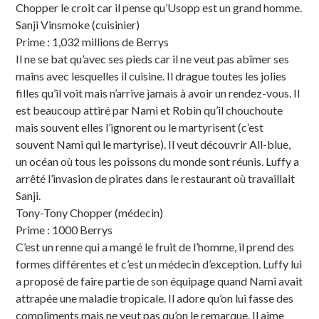
Chopper le croit car il pense qu’Usopp est un grand homme.
Sanji Vinsmoke (cuisinier)
Prime : 1,032 millions de Berrys
Il ne se bat qu’avec ses pieds car il ne veut pas abîmer ses
mains avec lesquelles il cuisine. Il drague toutes les jolies
filles qu’il voit mais n’arrive jamais à avoir un rendez-vous. Il
est beaucoup attiré par Nami et Robin qu’il chouchoute
mais souvent elles l’ignorent ou le martyrisent (c’est
souvent Nami qui le martyrise). Il veut découvrir All-blue,
un océan où tous les poissons du monde sont réunis. Luffy a
arrêté l’invasion de pirates dans le restaurant où travaillait
Sanji.
Tony-Tony Chopper (médecin)
Prime : 1000 Berrys
C’est un renne qui a mangé le fruit de l’homme, il prend des
formes différentes et c’est un médecin d’exception. Luffy lui
a proposé de faire partie de son équipage quand Nami avait
attrapée une maladie tropicale. Il adore qu’on lui fasse des
compliments mais ne veut pas qu’on le remarque. Il aime