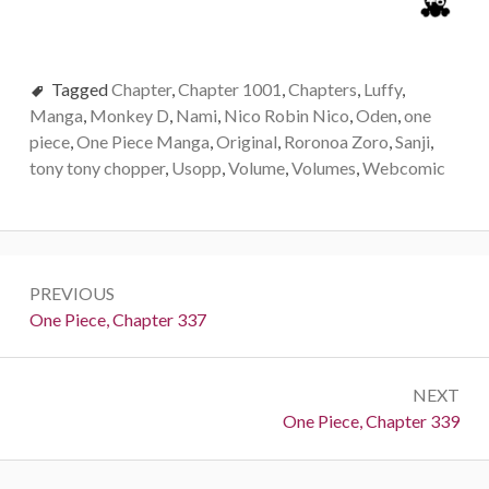
Tagged
Chapter
,
Chapter 1001
,
Chapters
,
Luffy
,
Manga
,
Monkey D
,
Nami
,
Nico Robin Nico
,
Oden
,
one
piece
,
One Piece Manga
,
Original
,
Roronoa Zoro
,
Sanji
,
tony tony chopper
,
Usopp
,
Volume
,
Volumes
,
Webcomic
Post
PREVIOUS
navigation
Previous:
One Piece, Chapter 337
NEXT
Next:
One Piece, Chapter 339