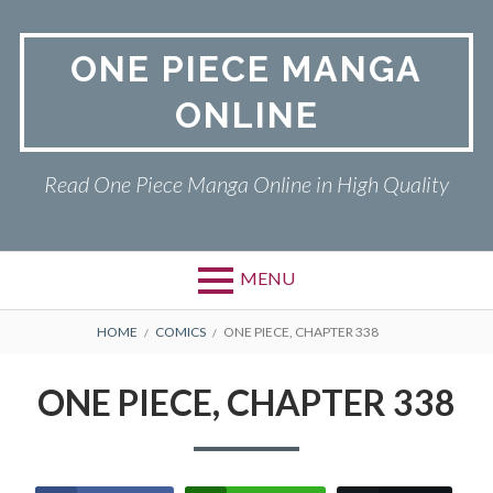
Skip
to
ONE PIECE MANGA
content
ONLINE
Read One Piece Manga Online in High Quality
MENU
Primary
BREADCRUMBS
ONE PIECE
HOME
COMICS
ONE PIECE, CHAPTER 338
Menu
PRIVACY POLICY
ONE PIECE, CHAPTER 338
RETURN POLICY
TERMS AND