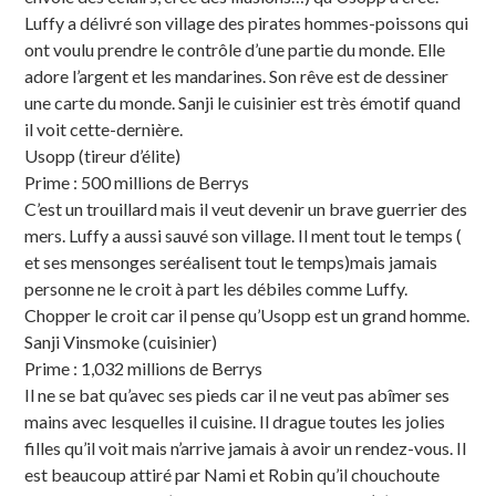
Luffy a délivré son village des pirates hommes-poissons qui
ont voulu prendre le contrôle d’une partie du monde. Elle
adore l’argent et les mandarines. Son rêve est de dessiner
une carte du monde. Sanji le cuisinier est très émotif quand
il voit cette-dernière.
Usopp (tireur d’élite)
Prime : 500 millions de Berrys
C’est un trouillard mais il veut devenir un brave guerrier des
mers. Luffy a aussi sauvé son village. Il ment tout le temps (
et ses mensonges seréalisent tout le temps)mais jamais
personne ne le croit à part les débiles comme Luffy.
Chopper le croit car il pense qu’Usopp est un grand homme.
Sanji Vinsmoke (cuisinier)
Prime : 1,032 millions de Berrys
Il ne se bat qu’avec ses pieds car il ne veut pas abîmer ses
mains avec lesquelles il cuisine. Il drague toutes les jolies
filles qu’il voit mais n’arrive jamais à avoir un rendez-vous. Il
est beaucoup attiré par Nami et Robin qu’il chouchoute