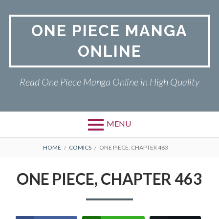
Skip
to
ONE PIECE MANGA
content
ONLINE
Read One Piece Manga Online in High Quality
MENU
Primary
BREADCRUMBS
ONE PIECE
HOME
COMICS
ONE PIECE, CHAPTER 463
Menu
PRIVACY POLICY
ONE PIECE, CHAPTER 463
RETURN POLICY
TERMS AND