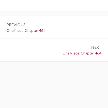
Post
PREVIOUS
navigation
Previous:
One Piece, Chapter 462
NEXT
Next:
One Piece, Chapter 464