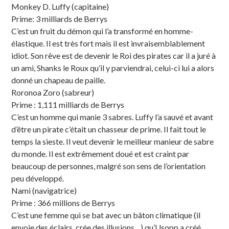
Monkey D. Luffy (capitaine)
Prime: 3 milliards de Berrys
C’est un fruit du démon qui l’a transformé en homme-
élastique. Il est très fort mais il est invraisemblablement
idiot. Son rêve est de devenir le Roi des pirates car il a juré à
un ami, Shanks le Roux qu’il y parviendrai, celui-ci lui a alors
donné un chapeau de paille.
Roronoa Zoro (sabreur)
Prime : 1,111 milliards de Berrys
C’est un homme qui manie 3 sabres. Luffy l’a sauvé et avant
d’être un pirate c’était un chasseur de prime. Il fait tout le
temps la sieste. Il veut devenir le meilleur manieur de sabre
du monde. Il est extrêmement doué et est craint par
beaucoup de personnes, malgré son sens de l’orientation
peu développé.
Nami (navigatrice)
Prime : 366 millions de Berrys
C’est une femme qui se bat avec un bâton climatique (il
envoie des éclairs, crée des illusions…) qu’Usopp a créé.