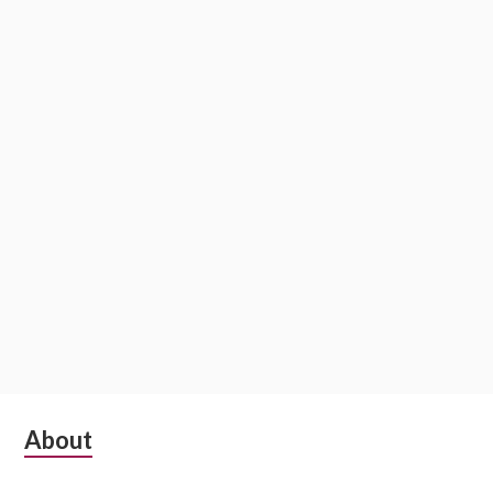
Subsidiary
About
Sidebar