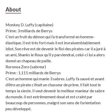
Subsidiary
About
Sidebar
Monkey D. Luffy (capitaine)
Prime: 3 milliards de Berrys
C’est un fruit du démon qui l’a transformé en homme-
élastique. Il est très fort mais il est invraisemblablement
idiot. Son rêve est de devenir le Roi des pirates car il a juré à
un ami, Shanks le Roux qu’il y parviendrai, celui-ci lui a alors
donné un chapeau de paille.
Roronoa Zoro (sabreur)
Prime : 1,111 milliards de Berrys
C’est un homme qui manie 3 sabres. Luffy l’a sauvé et avant
d’être un pirate c’était un chasseur de prime. Il fait tout le
temps la sieste. Il veut devenir le meilleur manieur de sabre
du monde. Il est extrêmement doué et est craint par
beaucoup de personnes, malgré son sens de l’orientation
peu développé.