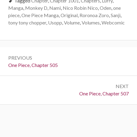
Tagged
Chapter
,
Chapter 1001
,
Chapters
,
Luffy
,
Manga
,
Monkey D
,
Nami
,
Nico Robin Nico
,
Oden
,
one
piece
,
One Piece Manga
,
Original
,
Roronoa Zoro
,
Sanji
,
tony tony chopper
,
Usopp
,
Volume
,
Volumes
,
Webcomic
Post
PREVIOUS
navigation
Previous:
One Piece, Chapter 505
NEXT
Next:
One Piece, Chapter 507