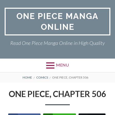
Skip
to
ONE PIECE MANGA
content
ONLINE
Read One Piece Manga Online in High Quality
MENU
Primary
BREADCRUMBS
ONE PIECE
HOME
COMICS
ONE PIECE, CHAPTER 506
Menu
PRIVACY POLICY
ONE PIECE, CHAPTER 506
RETURN POLICY
TERMS AND