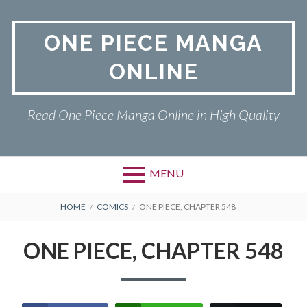
Skip
to
ONE PIECE MANGA
content
ONLINE
Read One Piece Manga Online in High Quality
MENU
Primary
BREADCRUMBS
ONE PIECE
HOME
COMICS
ONE PIECE, CHAPTER 548
Menu
PRIVACY POLICY
ONE PIECE, CHAPTER 548
RETURN POLICY
TERMS AND