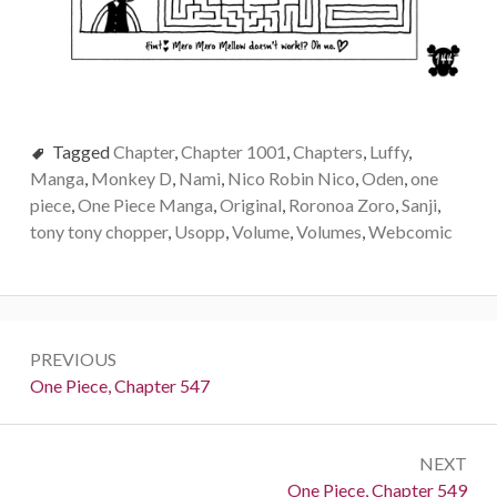
Tagged
Chapter
,
Chapter 1001
,
Chapters
,
Luffy
,
Manga
,
Monkey D
,
Nami
,
Nico Robin Nico
,
Oden
,
one
piece
,
One Piece Manga
,
Original
,
Roronoa Zoro
,
Sanji
,
tony tony chopper
,
Usopp
,
Volume
,
Volumes
,
Webcomic
Post
PREVIOUS
navigation
Previous:
One Piece, Chapter 547
NEXT
Next:
One Piece, Chapter 549