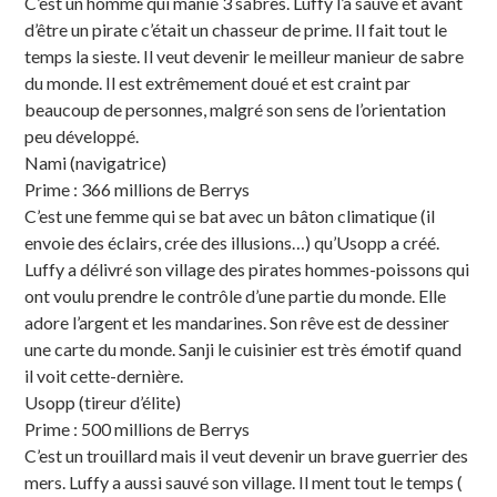
C’est un homme qui manie 3 sabres. Luffy l’a sauvé et avant
d’être un pirate c’était un chasseur de prime. Il fait tout le
temps la sieste. Il veut devenir le meilleur manieur de sabre
du monde. Il est extrêmement doué et est craint par
beaucoup de personnes, malgré son sens de l’orientation
peu développé.
Nami (navigatrice)
Prime : 366 millions de Berrys
C’est une femme qui se bat avec un bâton climatique (il
envoie des éclairs, crée des illusions…) qu’Usopp a créé.
Luffy a délivré son village des pirates hommes-poissons qui
ont voulu prendre le contrôle d’une partie du monde. Elle
adore l’argent et les mandarines. Son rêve est de dessiner
une carte du monde. Sanji le cuisinier est très émotif quand
il voit cette-dernière.
Usopp (tireur d’élite)
Prime : 500 millions de Berrys
C’est un trouillard mais il veut devenir un brave guerrier des
mers. Luffy a aussi sauvé son village. Il ment tout le temps (