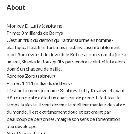
Subsidiary
About
Sidebar
Monkey D. Luffy (capitaine)
Prime: 3 milliards de Berrys
C’est un fruit du démon qui l’a transformé en homme-
élastique. Il est très fort mais il est invraisemblablement
idiot. Son rêve est de devenir le Roi des pirates car il a juré à
un ami, Shanks le Roux qu’il y parviendrai, celui-ci lui a alors
donné un chapeau de paille.
Roronoa Zoro (sabreur)
Prime : 1,111 milliards de Berrys
C’est un homme qui manie 3 sabres. Luffy l’a sauvé et avant
d’être un pirate c’était un chasseur de prime. Il fait tout le
temps la sieste. Il veut devenir le meilleur manieur de sabre
du monde. Il est extrêmement doué et est craint par
beaucoup de personnes, malgré son sens de l’orientation
peu développé.
Nami (navigatrice)