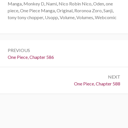
Manga
,
Monkey D
,
Nami
,
Nico Robin Nico
,
Oden
,
one
piece
,
One Piece Manga
,
Original
,
Roronoa Zoro
,
Sanji
,
tony tony chopper
,
Usopp
,
Volume
,
Volumes
,
Webcomic
Post
PREVIOUS
navigation
Previous:
One Piece, Chapter 586
NEXT
Next:
One Piece, Chapter 588