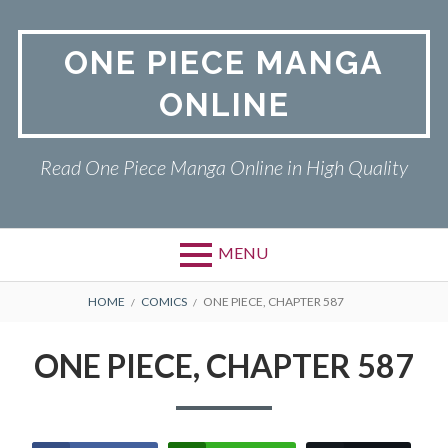
Skip
to
ONE PIECE MANGA
content
ONLINE
Read One Piece Manga Online in High Quality
MENU
Primary
BREADCRUMBS
ONE PIECE
HOME
COMICS
ONE PIECE, CHAPTER 587
Menu
PRIVACY POLICY
ONE PIECE, CHAPTER 587
RETURN POLICY
TERMS AND