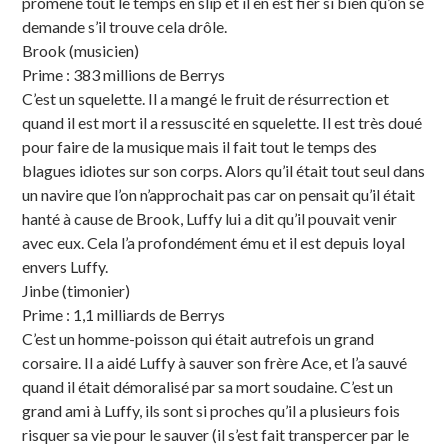
promène tout le temps en slip et il en est fier si bien qu’on se
demande s’il trouve cela drôle.
Brook (musicien)
Prime : 383 millions de Berrys
C’est un squelette. Il a mangé le fruit de résurrection et
quand il est mort il a ressuscité en squelette. Il est très doué
pour faire de la musique mais il fait tout le temps des
blagues idiotes sur son corps. Alors qu’il était tout seul dans
un navire que l’on n’approchait pas car on pensait qu’il était
hanté à cause de Brook, Luffy lui a dit qu’il pouvait venir
avec eux. Cela l’a profondément ému et il est depuis loyal
envers Luffy.
Jinbe (timonier)
Prime : 1,1 milliards de Berrys
C’est un homme-poisson qui était autrefois un grand
corsaire. Il a aidé Luffy à sauver son frère Ace, et l’a sauvé
quand il était démoralisé par sa mort soudaine. C’est un
grand ami à Luffy, ils sont si proches qu’il a plusieurs fois
risquer sa vie pour le sauver (il s’est fait transpercer par le