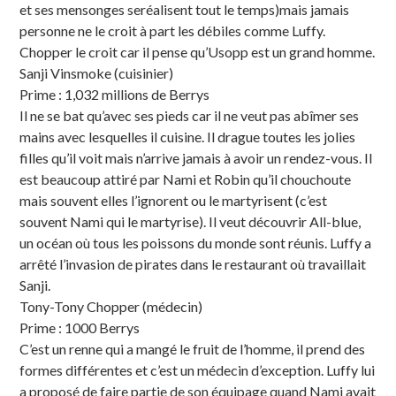
et ses mensonges seréalisent tout le temps)mais jamais
personne ne le croit à part les débiles comme Luffy.
Chopper le croit car il pense qu’Usopp est un grand homme.
Sanji Vinsmoke (cuisinier)
Prime : 1,032 millions de Berrys
Il ne se bat qu’avec ses pieds car il ne veut pas abîmer ses
mains avec lesquelles il cuisine. Il drague toutes les jolies
filles qu’il voit mais n’arrive jamais à avoir un rendez-vous. Il
est beaucoup attiré par Nami et Robin qu’il chouchoute
mais souvent elles l’ignorent ou le martyrisent (c’est
souvent Nami qui le martyrise). Il veut découvrir All-blue,
un océan où tous les poissons du monde sont réunis. Luffy a
arrêté l’invasion de pirates dans le restaurant où travaillait
Sanji.
Tony-Tony Chopper (médecin)
Prime : 1000 Berrys
C’est un renne qui a mangé le fruit de l’homme, il prend des
formes différentes et c’est un médecin d’exception. Luffy lui
a proposé de faire partie de son équipage quand Nami avait