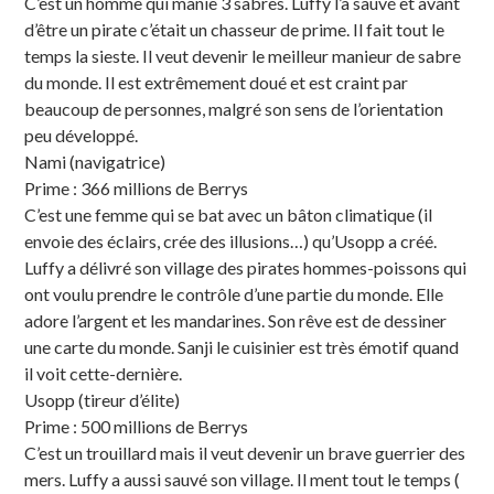
C’est un homme qui manie 3 sabres. Luffy l’a sauvé et avant
d’être un pirate c’était un chasseur de prime. Il fait tout le
temps la sieste. Il veut devenir le meilleur manieur de sabre
du monde. Il est extrêmement doué et est craint par
beaucoup de personnes, malgré son sens de l’orientation
peu développé.
Nami (navigatrice)
Prime : 366 millions de Berrys
C’est une femme qui se bat avec un bâton climatique (il
envoie des éclairs, crée des illusions…) qu’Usopp a créé.
Luffy a délivré son village des pirates hommes-poissons qui
ont voulu prendre le contrôle d’une partie du monde. Elle
adore l’argent et les mandarines. Son rêve est de dessiner
une carte du monde. Sanji le cuisinier est très émotif quand
il voit cette-dernière.
Usopp (tireur d’élite)
Prime : 500 millions de Berrys
C’est un trouillard mais il veut devenir un brave guerrier des
mers. Luffy a aussi sauvé son village. Il ment tout le temps (