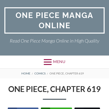
Skip
to
ONE PIECE MANGA
content
ONLINE
Read One Piece Manga Online in High Quality
MENU
Primary
BREADCRUMBS
ONE PIECE
HOME
COMICS
ONE PIECE, CHAPTER 619
Menu
PRIVACY POLICY
ONE PIECE, CHAPTER 619
RETURN POLICY
TERMS AND