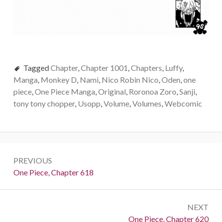
Tagged
Chapter
,
Chapter 1001
,
Chapters
,
Luffy
,
Manga
,
Monkey D
,
Nami
,
Nico Robin Nico
,
Oden
,
one
piece
,
One Piece Manga
,
Original
,
Roronoa Zoro
,
Sanji
,
tony tony chopper
,
Usopp
,
Volume
,
Volumes
,
Webcomic
Post
PREVIOUS
navigation
Previous:
One Piece, Chapter 618
NEXT
Next:
One Piece, Chapter 620