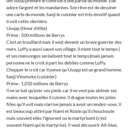
ont voulu prendre le contrôle d’une partie du monde. Elle
adore l’argent et les mandarines. Son rêve est de dessiner
une carte du monde. Sanji le cuisinier est très émotif quand
il voit cette-dernière.
Usopp (tireur d’élite)
Prime : 500 millions de Berrys
C’est un trouillard mais il veut devenir un brave guerrier des
mers. Luffy a aussi sauvé son village. Il ment tout le temps (
et ses mensonges seréalisent tout le temps)mais jamais
personne ne le croit à part les débiles comme Luffy.
Chopper le croit car il pense qu’Usopp est un grand homme.
Sanji Vinsmoke (cuisinier)
Prime : 1,032 millions de Berrys
Il ne se bat qu’avec ses pieds car il ne veut pas abîmer ses
mains avec lesquelles il cuisine. Il drague toutes les jolies
filles qu’il voit mais n’arrive jamais à avoir un rendez-vous. Il
est beaucoup attiré par Nami et Robin qu’il chouchoute
mais souvent elles l’ignorent ou le martyrisent (c’est
souvent Nami qui le martyrise). Il veut découvrir All-blue,