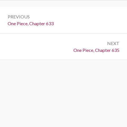
Post
PREVIOUS
navigation
Previous:
One Piece, Chapter 633
NEXT
Next:
One Piece, Chapter 635