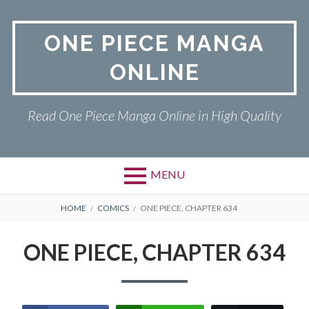
Skip
to
ONE PIECE MANGA
content
ONLINE
Read One Piece Manga Online in High Quality
MENU
Primary
BREADCRUMBS
ONE PIECE
HOME
COMICS
ONE PIECE, CHAPTER 634
Menu
PRIVACY POLICY
ONE PIECE, CHAPTER 634
RETURN POLICY
TERMS AND