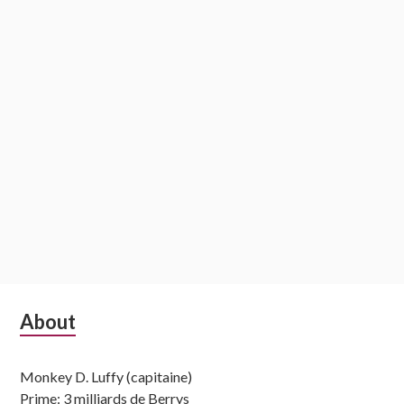
Subsidiary
About
Sidebar
Monkey D. Luffy (capitaine)
Prime: 3 milliards de Berrys