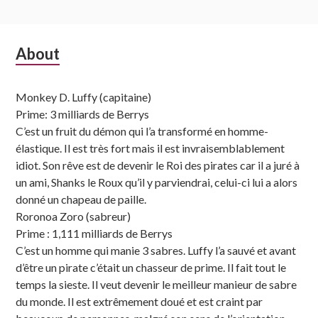
Subsidiary
About
Sidebar
Monkey D. Luffy (capitaine)
Prime: 3 milliards de Berrys
C’est un fruit du démon qui l’a transformé en homme-
élastique. Il est très fort mais il est invraisemblablement
idiot. Son rêve est de devenir le Roi des pirates car il a juré à
un ami, Shanks le Roux qu’il y parviendrai, celui-ci lui a alors
donné un chapeau de paille.
Roronoa Zoro (sabreur)
Prime : 1,111 milliards de Berrys
C’est un homme qui manie 3 sabres. Luffy l’a sauvé et avant
d’être un pirate c’était un chasseur de prime. Il fait tout le
temps la sieste. Il veut devenir le meilleur manieur de sabre
du monde. Il est extrêmement doué et est craint par