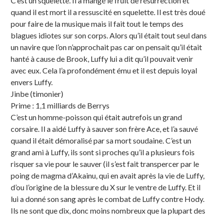
C’est un squelette. Il a mangé le fruit de résurrection et
quand il est mort il a ressuscité en squelette. Il est très doué
pour faire de la musique mais il fait tout le temps des
blagues idiotes sur son corps. Alors qu’il était tout seul dans
un navire que l’on n’approchait pas car on pensait qu’il était
hanté à cause de Brook, Luffy lui a dit qu’il pouvait venir
avec eux. Cela l’a profondément ému et il est depuis loyal
envers Luffy.
Jinbe (timonier)
Prime : 1,1 milliards de Berrys
C’est un homme-poisson qui était autrefois un grand
corsaire. Il a aidé Luffy à sauver son frère Ace, et l’a sauvé
quand il était démoralisé par sa mort soudaine. C’est un
grand ami à Luffy, ils sont si proches qu’il a plusieurs fois
risquer sa vie pour le sauver (il s’est fait transpercer par le
poing de magma d’Akainu, qui en avait après la vie de Luffy,
d’ou l’origine de la blessure du X sur le ventre de Luffy. Et il
lui a donné son sang après le combat de Luffy contre Hody.
Ils ne sont que dix, donc moins nombreux que la plupart des