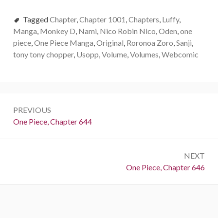
Tagged
Chapter
,
Chapter 1001
,
Chapters
,
Luffy
,
Manga
,
Monkey D
,
Nami
,
Nico Robin Nico
,
Oden
,
one
piece
,
One Piece Manga
,
Original
,
Roronoa Zoro
,
Sanji
,
tony tony chopper
,
Usopp
,
Volume
,
Volumes
,
Webcomic
Post
PREVIOUS
navigation
Previous:
One Piece, Chapter 644
NEXT
Next:
One Piece, Chapter 646