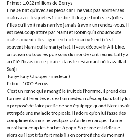
Prime : 1,032 millions de Berrys
Il ne se bat qu’avec ses pieds car il ne veut pas abîmer ses
mains avec lesquelles il cuisine. Il drague toutes les jolies
filles qu’il voit mais n’arrive jamais à avoir un rendez-vous. Il
est beaucoup attiré par Nami et Robin qu’il chouchoute
mais souvent elles l’ignorent ou le martyrisent (c’est
souvent Nami qui le martyrise). Il veut découvrir All-blue,
un océan où tous les poissons du monde sont réunis. Luffy a
arrêté l’invasion de pirates dans le restaurant où travaillait
Sanji.
Tony-Tony Chopper (médecin)
Prime : 1000 Berrys
C’est un renne qui a mangé le fruit de l’homme, il prend des
formes différentes et c’est un médecin d’exception. Luffy lui
a proposé de faire partie de son équipage quand Nami avait
attrapée une maladie tropicale. Il adore qu’on lui fasse des
compliments mais ne veut pas qu’on le remarque. Il aime
aussi beaucoup les barbes à papa. Sa prime est ridicule
alors qu’il est très fort mais il s’en contrefiche du moment