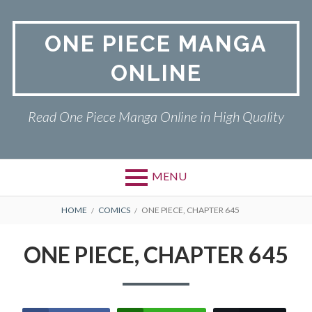
Skip
to
ONE PIECE MANGA
content
ONLINE
Read One Piece Manga Online in High Quality
MENU
Primary
BREADCRUMBS
ONE PIECE
HOME
COMICS
ONE PIECE, CHAPTER 645
Menu
PRIVACY POLICY
ONE PIECE, CHAPTER 645
RETURN POLICY
TERMS AND