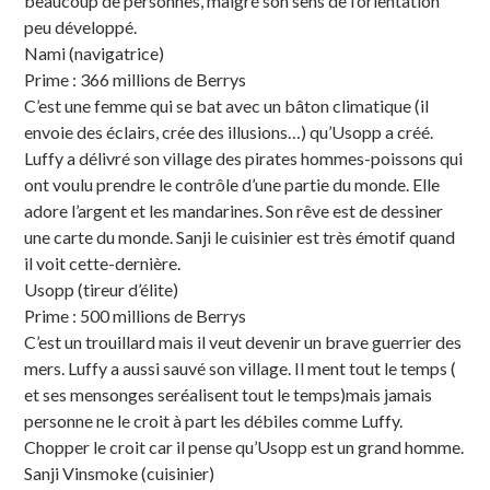
beaucoup de personnes, malgré son sens de l’orientation
peu développé.
Nami (navigatrice)
Prime : 366 millions de Berrys
C’est une femme qui se bat avec un bâton climatique (il
envoie des éclairs, crée des illusions…) qu’Usopp a créé.
Luffy a délivré son village des pirates hommes-poissons qui
ont voulu prendre le contrôle d’une partie du monde. Elle
adore l’argent et les mandarines. Son rêve est de dessiner
une carte du monde. Sanji le cuisinier est très émotif quand
il voit cette-dernière.
Usopp (tireur d’élite)
Prime : 500 millions de Berrys
C’est un trouillard mais il veut devenir un brave guerrier des
mers. Luffy a aussi sauvé son village. Il ment tout le temps (
et ses mensonges seréalisent tout le temps)mais jamais
personne ne le croit à part les débiles comme Luffy.
Chopper le croit car il pense qu’Usopp est un grand homme.
Sanji Vinsmoke (cuisinier)