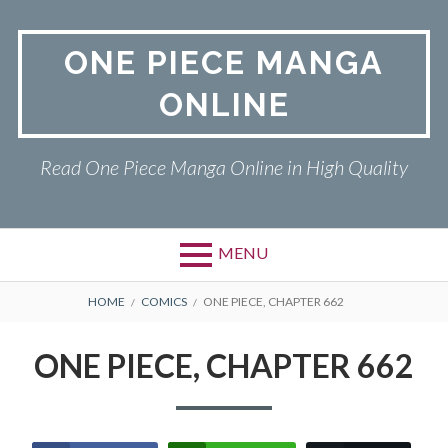
Skip
to
ONE PIECE MANGA
content
ONLINE
Read One Piece Manga Online in High Quality
MENU
Primary
BREADCRUMBS
ONE PIECE
HOME
COMICS
ONE PIECE, CHAPTER 662
Menu
PRIVACY POLICY
ONE PIECE, CHAPTER 662
RETURN POLICY
TERMS AND