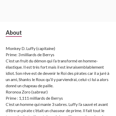
Subsidiary
About
Sidebar
Monkey D. Luffy (capitaine)
Prime: 3 milliards de Berrys
C’est un fruit du démon qui l’a transformé en homme-
élastique. Il est très fort mais il est invraisemblablement
idiot. Son rêve est de devenir le Roi des pirates car il a juré à
un ami, Shanks le Roux qu’il y parviendrai, celui-ci lui a alors
donné un chapeau de paille.
Roronoa Zoro (sabreur)
Prime : 1,111 milliards de Berrys
C’est un homme qui manie 3 sabres. Luffy l’a sauvé et avant
d’être un pirate c’était un chasseur de prime. Il fait tout le