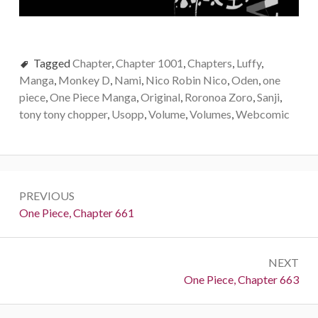
Tagged
Chapter
,
Chapter 1001
,
Chapters
,
Luffy
,
Manga
,
Monkey D
,
Nami
,
Nico Robin Nico
,
Oden
,
one
piece
,
One Piece Manga
,
Original
,
Roronoa Zoro
,
Sanji
,
tony tony chopper
,
Usopp
,
Volume
,
Volumes
,
Webcomic
Post
PREVIOUS
navigation
Previous:
One Piece, Chapter 661
NEXT
Next:
One Piece, Chapter 663