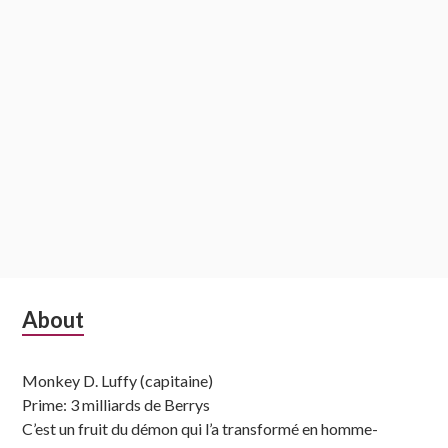
Subsidiary
About
Sidebar
Monkey D. Luffy (capitaine)
Prime: 3 milliards de Berrys
C’est un fruit du démon qui l’a transformé en homme-