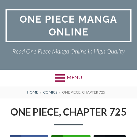
Skip
to
ONE PIECE MANGA
content
ONLINE
Read One Piece Manga Online in High Quality
MENU
Primary
BREADCRUMBS
ONE PIECE
HOME
COMICS
ONE PIECE, CHAPTER 725
Menu
PRIVACY POLICY
ONE PIECE, CHAPTER 725
RETURN POLICY
TERMS AND