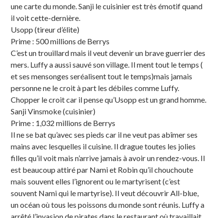
une carte du monde. Sanji le cuisinier est très émotif quand
il voit cette-dernière.
Usopp (tireur d’élite)
Prime : 500 millions de Berrys
C’est un trouillard mais il veut devenir un brave guerrier des
mers. Luffy a aussi sauvé son village. Il ment tout le temps (
et ses mensonges seréalisent tout le temps)mais jamais
personne ne le croit à part les débiles comme Luffy.
Chopper le croit car il pense qu’Usopp est un grand homme.
Sanji Vinsmoke (cuisinier)
Prime : 1,032 millions de Berrys
Il ne se bat qu’avec ses pieds car il ne veut pas abîmer ses
mains avec lesquelles il cuisine. Il drague toutes les jolies
filles qu’il voit mais n’arrive jamais à avoir un rendez-vous. Il
est beaucoup attiré par Nami et Robin qu’il chouchoute
mais souvent elles l’ignorent ou le martyrisent (c’est
souvent Nami qui le martyrise). Il veut découvrir All-blue,
un océan où tous les poissons du monde sont réunis. Luffy a
arrêté l’invasion de pirates dans le restaurant où travaillait