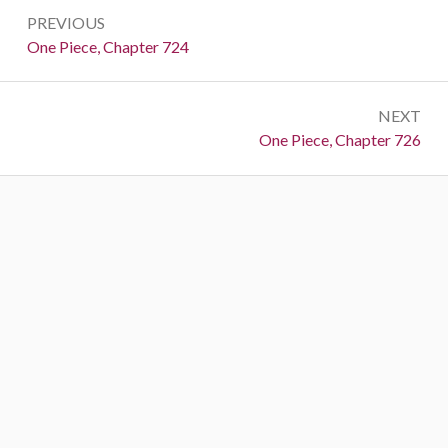
Post
PREVIOUS
navigation
Previous:
One Piece, Chapter 724
NEXT
Next:
One Piece, Chapter 726