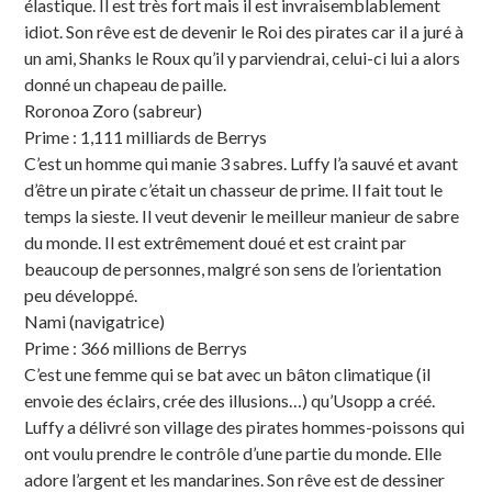
élastique. Il est très fort mais il est invraisemblablement
idiot. Son rêve est de devenir le Roi des pirates car il a juré à
un ami, Shanks le Roux qu’il y parviendrai, celui-ci lui a alors
donné un chapeau de paille.
Roronoa Zoro (sabreur)
Prime : 1,111 milliards de Berrys
C’est un homme qui manie 3 sabres. Luffy l’a sauvé et avant
d’être un pirate c’était un chasseur de prime. Il fait tout le
temps la sieste. Il veut devenir le meilleur manieur de sabre
du monde. Il est extrêmement doué et est craint par
beaucoup de personnes, malgré son sens de l’orientation
peu développé.
Nami (navigatrice)
Prime : 366 millions de Berrys
C’est une femme qui se bat avec un bâton climatique (il
envoie des éclairs, crée des illusions…) qu’Usopp a créé.
Luffy a délivré son village des pirates hommes-poissons qui
ont voulu prendre le contrôle d’une partie du monde. Elle
adore l’argent et les mandarines. Son rêve est de dessiner