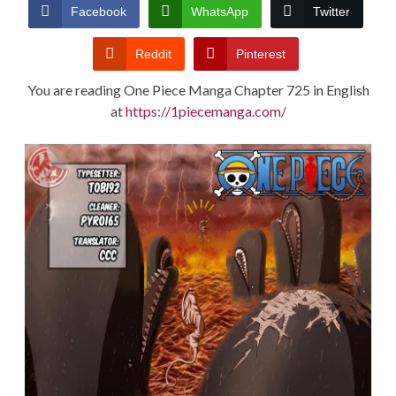
CONDITIONS
Facebook
WhatsApp
Twitter
Reddit
Pinterest
You are reading One Piece Manga Chapter 725 in English
at
https://1piecemanga.com/