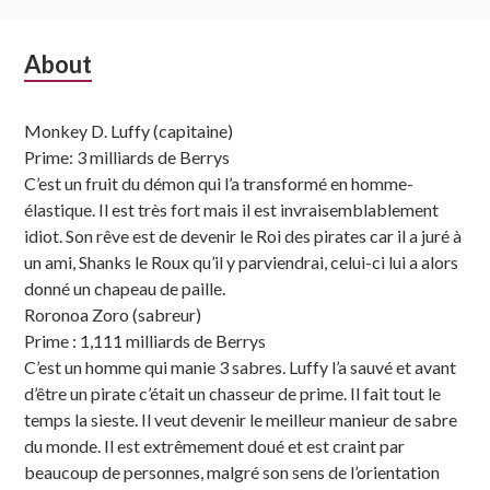
Subsidiary
About
Sidebar
Monkey D. Luffy (capitaine)
Prime: 3 milliards de Berrys
C’est un fruit du démon qui l’a transformé en homme-
élastique. Il est très fort mais il est invraisemblablement
idiot. Son rêve est de devenir le Roi des pirates car il a juré à
un ami, Shanks le Roux qu’il y parviendrai, celui-ci lui a alors
donné un chapeau de paille.
Roronoa Zoro (sabreur)
Prime : 1,111 milliards de Berrys
C’est un homme qui manie 3 sabres. Luffy l’a sauvé et avant
d’être un pirate c’était un chasseur de prime. Il fait tout le
temps la sieste. Il veut devenir le meilleur manieur de sabre
du monde. Il est extrêmement doué et est craint par
beaucoup de personnes, malgré son sens de l’orientation