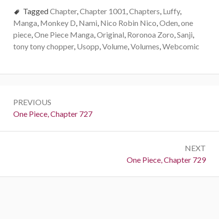
Tagged
Chapter
,
Chapter 1001
,
Chapters
,
Luffy
,
Manga
,
Monkey D
,
Nami
,
Nico Robin Nico
,
Oden
,
one
piece
,
One Piece Manga
,
Original
,
Roronoa Zoro
,
Sanji
,
tony tony chopper
,
Usopp
,
Volume
,
Volumes
,
Webcomic
Post
PREVIOUS
navigation
Previous:
One Piece, Chapter 727
NEXT
Next:
One Piece, Chapter 729