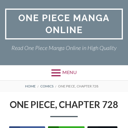
Skip
to
ONE PIECE MANGA
content
ONLINE
Read One Piece Manga Online in High Quality
MENU
Primary
BREADCRUMBS
ONE PIECE
HOME
COMICS
ONE PIECE, CHAPTER 728
Menu
PRIVACY POLICY
ONE PIECE, CHAPTER 728
RETURN POLICY
TERMS AND