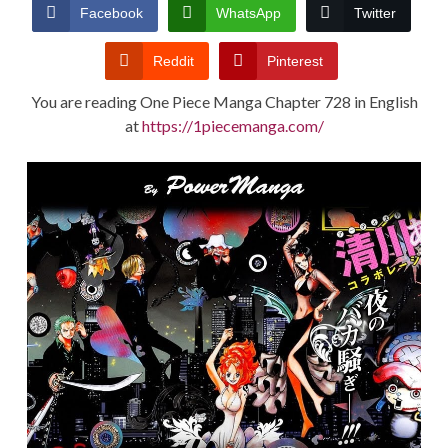
CONDITIONS
Facebook
WhatsApp
Twitter
Reddit
Pinterest
You are reading One Piece Manga Chapter 728 in English
at
https://1piecemanga.com/