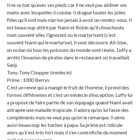
Il ne se bat qu’avec ses pieds car il ne veut pas abîmer ses
mains avec lesquelles il cuisine. Il drague toutes les jolies
filles qu’il voit mais n’arrive jamais à avoir un rendez-vous. Il
est beaucoup attiré par Nami et Robin qu’il chouchoute
mais souvent elles l’ignorent ou le martyrisent (c’est
souvent Nami qui le martyrise). Il veut découvrir All-blue,
un océan où tous les poissons du monde sont réunis. Luffy a
arrêté l’invasion de pirates dans le restaurant où travaillait
Sanji.
Tony-Tony Chopper (médecin)
Prime : 1000 Berrys
C’est un renne qui a mangé le fruit de l’homme, il prend des
formes différentes et c’est un médecin d’exception. Luffy lui
a proposé de faire partie de son équipage quand Nami avait
attrapée une maladie tropicale. Il adore qu’on lui fasse des
compliments mais ne veut pas qu’on le remarque. Il aime
aussi beaucoup les barbes à papa. Sa prime est ridicule
alors qu’il est très fort mais il s’en contrefiche du moment
qu’il est avec ses amis.