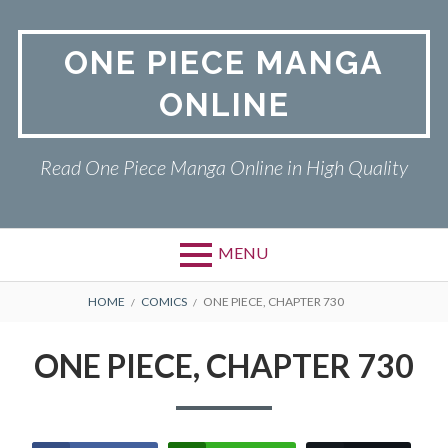
Skip
to
ONE PIECE MANGA
content
ONLINE
Read One Piece Manga Online in High Quality
MENU
Primary
BREADCRUMBS
ONE PIECE
HOME
COMICS
ONE PIECE, CHAPTER 730
Menu
PRIVACY POLICY
ONE PIECE, CHAPTER 730
RETURN POLICY
TERMS AND