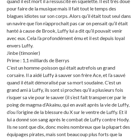
quand il est mort il a ressuscité en squelette. Il est très doué
pour faire de la musique mais il fait tout le temps des
blagues idiotes sur son corps. Alors qu’il était tout seul dans
un navire que l’on n’approchait pas car on pensait qu’il était
hanté à cause de Brook, Luffy lui a dit qu’il pouvait venir
avec eux. Cela l’a profondément ému et il est depuis loyal
envers Luffy.
Jinbe (timonier)
Prime : 1,1 milliards de Berrys
C’est un homme-poisson qui était autrefois un grand
corsaire. Il a aidé Luffy à sauver son frère Ace, et l’a sauvé
quand il était démoralisé par sa mort soudaine. C’est un
grand ami à Luffy, ils sont si proches qu’il a plusieurs fois
risquer sa vie pour le sauver (il s’est fait transpercer par le
poing de magma d’Akainu, qui en avait après la vie de Luffy,
d’ou l’origine de la blessure du X sur le ventre de Luffy. Et il
lui a donné son sang après le combat de Luffy contre Hody.
Ils ne sont que dix, donc moins nombreux que la plupart des
équipages pirates, mais sont beaucoup plus forts que la