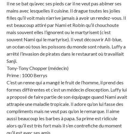
Il ne se bat qu’avec ses pieds car il ne veut pas abîmer ses
mains avec lesquelles il cuisine. Il drague toutes les jolies
filles qu’il voit mais n’arrive jamais à avoir un rendez-vous. Il
est beaucoup attiré par Nami et Robin qu’il chouchoute
mais souvent elles l’ignorent ou le martyrisent (c’est
souvent Nami qui le martyrise). Il veut découvrir All-blue,
un océan où tous les poissons du monde sont réunis. Luffy a
arrêté l’invasion de pirates dans le restaurant où travaillait
Sanji.
Tony-Tony Chopper (médecin)
Prime : 1000 Berrys
C’est un renne qui a mangé le fruit de l’homme, il prend des
formes différentes et c’est un médecin d’exception. Luffy lui
a proposé de faire partie de son équipage quand Nami avait
attrapée une maladie tropicale. Il adore qu’on lui fasse des
compliments mais ne veut pas qu’on le remarque. Il aime
aussi beaucoup les barbes à papa. Sa prime est ridicule
alors qu’il est très fort mais il s’en contrefiche du moment
qu’il est avec ses amis.