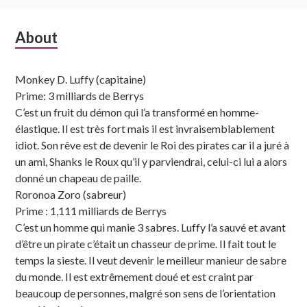
Subsidiary
About
Sidebar
Monkey D. Luffy (capitaine)
Prime: 3 milliards de Berrys
C’est un fruit du démon qui l’a transformé en homme-
élastique. Il est très fort mais il est invraisemblablement
idiot. Son rêve est de devenir le Roi des pirates car il a juré à
un ami, Shanks le Roux qu’il y parviendrai, celui-ci lui a alors
donné un chapeau de paille.
Roronoa Zoro (sabreur)
Prime : 1,111 milliards de Berrys
C’est un homme qui manie 3 sabres. Luffy l’a sauvé et avant
d’être un pirate c’était un chasseur de prime. Il fait tout le
temps la sieste. Il veut devenir le meilleur manieur de sabre
du monde. Il est extrêmement doué et est craint par
beaucoup de personnes, malgré son sens de l’orientation