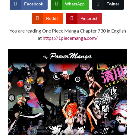
CONDITIONS
Facebook
WhatsApp
Twitter
Reddit
Pinterest
You are reading One Piece Manga Chapter 730 in English
at
https://1piecemanga.com/