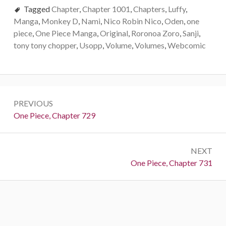
Tagged
Chapter
,
Chapter 1001
,
Chapters
,
Luffy
,
Manga
,
Monkey D
,
Nami
,
Nico Robin Nico
,
Oden
,
one
piece
,
One Piece Manga
,
Original
,
Roronoa Zoro
,
Sanji
,
tony tony chopper
,
Usopp
,
Volume
,
Volumes
,
Webcomic
Post
PREVIOUS
navigation
Previous:
One Piece, Chapter 729
NEXT
Next:
One Piece, Chapter 731