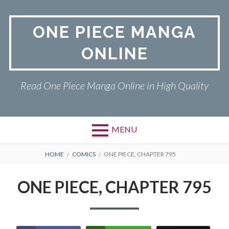
Skip
to
ONE PIECE MANGA
content
ONLINE
Read One Piece Manga Online in High Quality
MENU
Primary
BREADCRUMBS
ONE PIECE
HOME
COMICS
ONE PIECE, CHAPTER 795
Menu
PRIVACY POLICY
ONE PIECE, CHAPTER 795
RETURN POLICY
TERMS AND