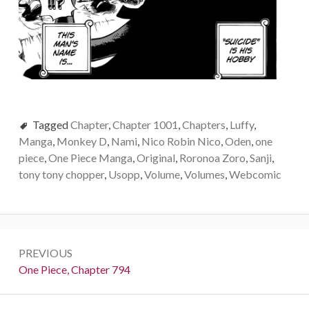
Tagged
Chapter
,
Chapter 1001
,
Chapters
,
Luffy
,
Manga
,
Monkey D
,
Nami
,
Nico Robin Nico
,
Oden
,
one
piece
,
One Piece Manga
,
Original
,
Roronoa Zoro
,
Sanji
,
tony tony chopper
,
Usopp
,
Volume
,
Volumes
,
Webcomic
Post
PREVIOUS
navigation
Previous:
One Piece, Chapter 794