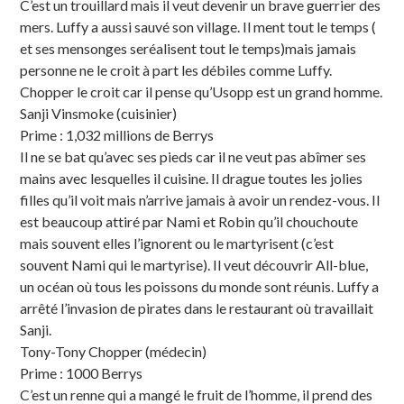
C’est un trouillard mais il veut devenir un brave guerrier des
mers. Luffy a aussi sauvé son village. Il ment tout le temps (
et ses mensonges seréalisent tout le temps)mais jamais
personne ne le croit à part les débiles comme Luffy.
Chopper le croit car il pense qu’Usopp est un grand homme.
Sanji Vinsmoke (cuisinier)
Prime : 1,032 millions de Berrys
Il ne se bat qu’avec ses pieds car il ne veut pas abîmer ses
mains avec lesquelles il cuisine. Il drague toutes les jolies
filles qu’il voit mais n’arrive jamais à avoir un rendez-vous. Il
est beaucoup attiré par Nami et Robin qu’il chouchoute
mais souvent elles l’ignorent ou le martyrisent (c’est
souvent Nami qui le martyrise). Il veut découvrir All-blue,
un océan où tous les poissons du monde sont réunis. Luffy a
arrêté l’invasion de pirates dans le restaurant où travaillait
Sanji.
Tony-Tony Chopper (médecin)
Prime : 1000 Berrys
C’est un renne qui a mangé le fruit de l’homme, il prend des