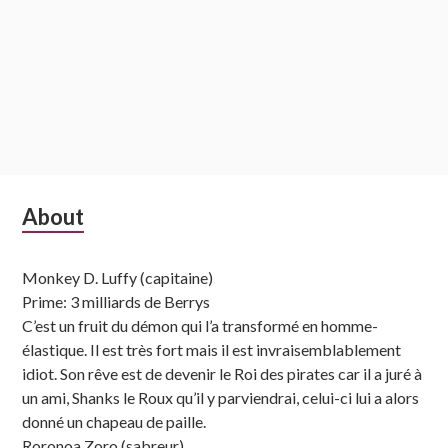
Subsidiary
About
Sidebar
Monkey D. Luffy (capitaine)
Prime: 3 milliards de Berrys
C’est un fruit du démon qui l’a transformé en homme-
élastique. Il est très fort mais il est invraisemblablement
idiot. Son rêve est de devenir le Roi des pirates car il a juré à
un ami, Shanks le Roux qu’il y parviendrai, celui-ci lui a alors
donné un chapeau de paille.
Roronoa Zoro (sabreur)