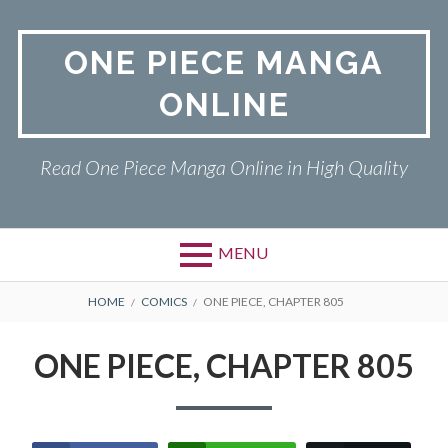
Skip
to
ONE PIECE MANGA
content
ONLINE
Read One Piece Manga Online in High Quality
MENU
Primary
BREADCRUMBS
ONE PIECE
HOME
COMICS
ONE PIECE, CHAPTER 805
Menu
PRIVACY POLICY
ONE PIECE, CHAPTER 805
RETURN POLICY
TERMS AND