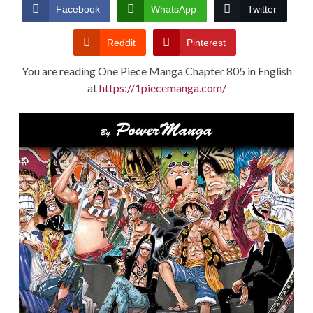
CONDITIONS
Facebook
WhatsApp
Twitter
Reddit
Pinterest
You are reading One Piece Manga Chapter 805 in English
at
https://1piecemanga.com/