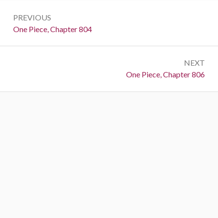
Post
PREVIOUS
navigation
Previous:
One Piece, Chapter 804
NEXT
Next:
One Piece, Chapter 806