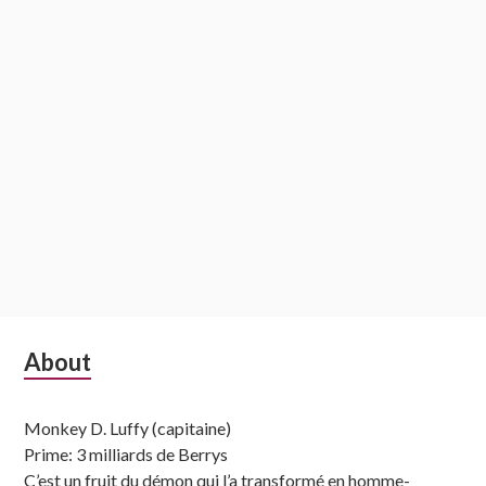
Subsidiary
About
Sidebar
Monkey D. Luffy (capitaine)
Prime: 3 milliards de Berrys
C’est un fruit du démon qui l’a transformé en homme-