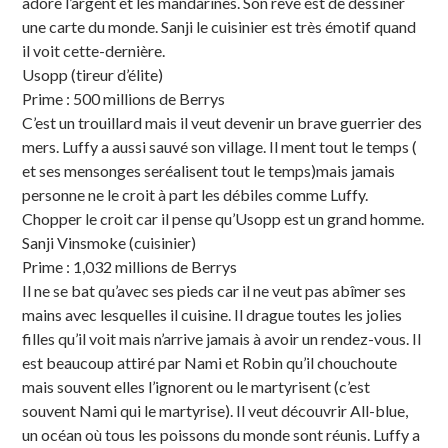
adore l’argent et les mandarines. Son rêve est de dessiner
une carte du monde. Sanji le cuisinier est très émotif quand
il voit cette-dernière.
Usopp (tireur d’élite)
Prime : 500 millions de Berrys
C’est un trouillard mais il veut devenir un brave guerrier des
mers. Luffy a aussi sauvé son village. Il ment tout le temps (
et ses mensonges seréalisent tout le temps)mais jamais
personne ne le croit à part les débiles comme Luffy.
Chopper le croit car il pense qu’Usopp est un grand homme.
Sanji Vinsmoke (cuisinier)
Prime : 1,032 millions de Berrys
Il ne se bat qu’avec ses pieds car il ne veut pas abîmer ses
mains avec lesquelles il cuisine. Il drague toutes les jolies
filles qu’il voit mais n’arrive jamais à avoir un rendez-vous. Il
est beaucoup attiré par Nami et Robin qu’il chouchoute
mais souvent elles l’ignorent ou le martyrisent (c’est
souvent Nami qui le martyrise). Il veut découvrir All-blue,
un océan où tous les poissons du monde sont réunis. Luffy a