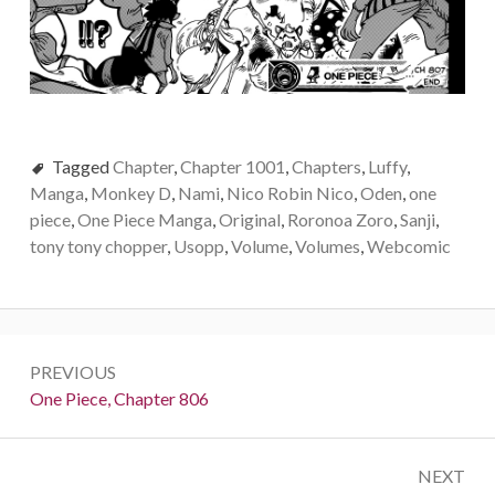
Tagged
Chapter
,
Chapter 1001
,
Chapters
,
Luffy
,
Manga
,
Monkey D
,
Nami
,
Nico Robin Nico
,
Oden
,
one
piece
,
One Piece Manga
,
Original
,
Roronoa Zoro
,
Sanji
,
tony tony chopper
,
Usopp
,
Volume
,
Volumes
,
Webcomic
Post
PREVIOUS
navigation
Previous:
One Piece, Chapter 806
NEXT