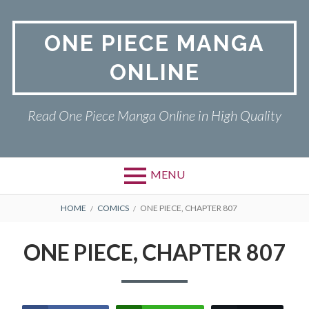
Skip
to
ONE PIECE MANGA
content
ONLINE
Read One Piece Manga Online in High Quality
MENU
Primary
BREADCRUMBS
ONE PIECE
HOME
COMICS
ONE PIECE, CHAPTER 807
Menu
PRIVACY POLICY
ONE PIECE, CHAPTER 807
RETURN POLICY
TERMS AND