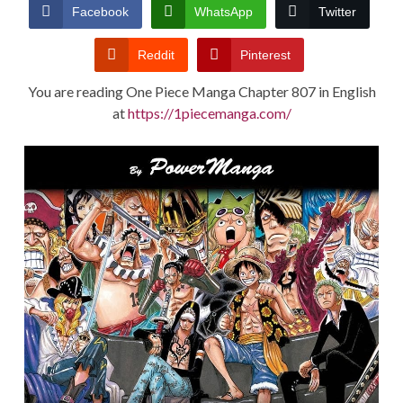
CONDITIONS
Facebook
WhatsApp
Twitter
Reddit
Pinterest
You are reading One Piece Manga Chapter 807 in English
at
https://1piecemanga.com/