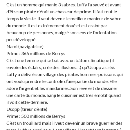
C’est un homme qui manie 3 sabres. Luffy l’a sauvé et avant
d’être un pirate c’était un chasseur de prime. Il fait tout le
temps la sieste. Il veut devenir le meilleur manieur de sabre
du monde. Il est extrêmement doué et est craint par
beaucoup de personnes, malgré son sens de l’orientation
peu développé.
Nami (navigatrice)
Prime : 366 millions de Berrys
C’est une femme qui se bat avec un bâton climatique (il
envoie des éclairs, crée des illusions…) qu’Usopp a créé.
Luffy a délivré son village des pirates hommes-poissons qui
ont voulu prendre le contrôle d’une partie du monde. Elle
adore l’argent et les mandarines. Son rêve est de dessiner
une carte du monde. Sanji le cuisinier est très émotif quand
il voit cette-dernière.
Usopp (tireur d’élite)
Prime : 500 millions de Berrys
C’est un trouillard mais il veut devenir un brave guerrier des
mers. Luffy a aussi sauvé son village. Il ment tout le temps (