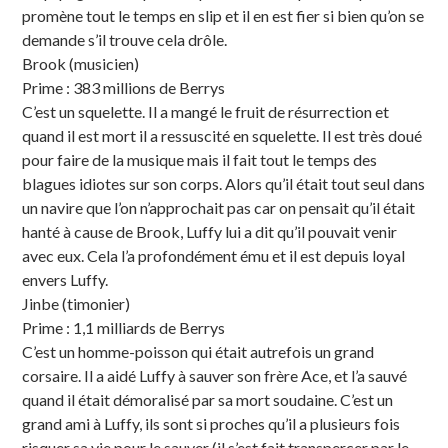
promène tout le temps en slip et il en est fier si bien qu’on se
demande s’il trouve cela drôle.
Brook (musicien)
Prime : 383 millions de Berrys
C’est un squelette. Il a mangé le fruit de résurrection et
quand il est mort il a ressuscité en squelette. Il est très doué
pour faire de la musique mais il fait tout le temps des
blagues idiotes sur son corps. Alors qu’il était tout seul dans
un navire que l’on n’approchait pas car on pensait qu’il était
hanté à cause de Brook, Luffy lui a dit qu’il pouvait venir
avec eux. Cela l’a profondément ému et il est depuis loyal
envers Luffy.
Jinbe (timonier)
Prime : 1,1 milliards de Berrys
C’est un homme-poisson qui était autrefois un grand
corsaire. Il a aidé Luffy à sauver son frère Ace, et l’a sauvé
quand il était démoralisé par sa mort soudaine. C’est un
grand ami à Luffy, ils sont si proches qu’il a plusieurs fois
risquer sa vie pour le sauver (il s’est fait transpercer par le