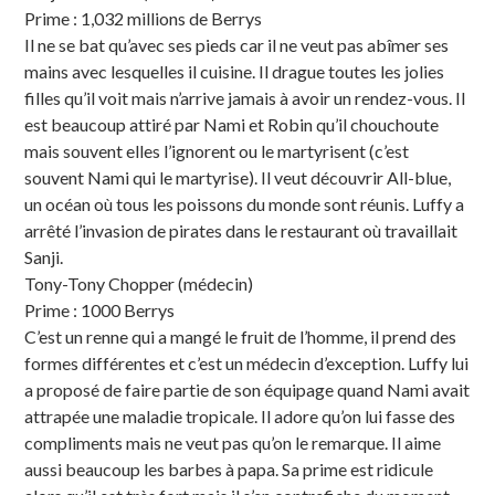
Prime : 1,032 millions de Berrys
Il ne se bat qu’avec ses pieds car il ne veut pas abîmer ses
mains avec lesquelles il cuisine. Il drague toutes les jolies
filles qu’il voit mais n’arrive jamais à avoir un rendez-vous. Il
est beaucoup attiré par Nami et Robin qu’il chouchoute
mais souvent elles l’ignorent ou le martyrisent (c’est
souvent Nami qui le martyrise). Il veut découvrir All-blue,
un océan où tous les poissons du monde sont réunis. Luffy a
arrêté l’invasion de pirates dans le restaurant où travaillait
Sanji.
Tony-Tony Chopper (médecin)
Prime : 1000 Berrys
C’est un renne qui a mangé le fruit de l’homme, il prend des
formes différentes et c’est un médecin d’exception. Luffy lui
a proposé de faire partie de son équipage quand Nami avait
attrapée une maladie tropicale. Il adore qu’on lui fasse des
compliments mais ne veut pas qu’on le remarque. Il aime
aussi beaucoup les barbes à papa. Sa prime est ridicule