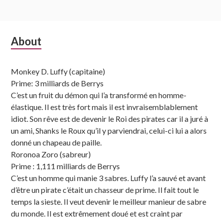
Subsidiary
About
Sidebar
Monkey D. Luffy (capitaine)
Prime: 3 milliards de Berrys
C’est un fruit du démon qui l’a transformé en homme-
élastique. Il est très fort mais il est invraisemblablement
idiot. Son rêve est de devenir le Roi des pirates car il a juré à
un ami, Shanks le Roux qu’il y parviendrai, celui-ci lui a alors
donné un chapeau de paille.
Roronoa Zoro (sabreur)
Prime : 1,111 milliards de Berrys
C’est un homme qui manie 3 sabres. Luffy l’a sauvé et avant
d’être un pirate c’était un chasseur de prime. Il fait tout le
temps la sieste. Il veut devenir le meilleur manieur de sabre
du monde. Il est extrêmement doué et est craint par