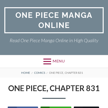
Skip
to
ONE PIECE MANGA
content
ONLINE
Read One Piece Manga Online in High Quality
MENU
Primary
BREADCRUMBS
ONE PIECE
HOME
COMICS
ONE PIECE, CHAPTER 831
Menu
PRIVACY POLICY
ONE PIECE, CHAPTER 831
RETURN POLICY
TERMS AND