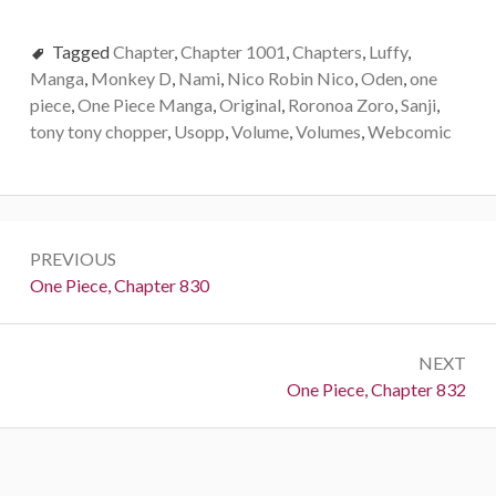
Tagged
Chapter
,
Chapter 1001
,
Chapters
,
Luffy
,
Manga
,
Monkey D
,
Nami
,
Nico Robin Nico
,
Oden
,
one
piece
,
One Piece Manga
,
Original
,
Roronoa Zoro
,
Sanji
,
tony tony chopper
,
Usopp
,
Volume
,
Volumes
,
Webcomic
Post
PREVIOUS
navigation
Previous:
One Piece, Chapter 830
NEXT
Next:
One Piece, Chapter 832