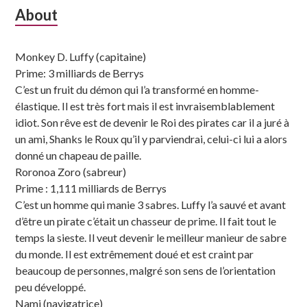
Subsidiary
About
Sidebar
Monkey D. Luffy (capitaine)
Prime: 3 milliards de Berrys
C’est un fruit du démon qui l’a transformé en homme-
élastique. Il est très fort mais il est invraisemblablement
idiot. Son rêve est de devenir le Roi des pirates car il a juré à
un ami, Shanks le Roux qu’il y parviendrai, celui-ci lui a alors
donné un chapeau de paille.
Roronoa Zoro (sabreur)
Prime : 1,111 milliards de Berrys
C’est un homme qui manie 3 sabres. Luffy l’a sauvé et avant
d’être un pirate c’était un chasseur de prime. Il fait tout le
temps la sieste. Il veut devenir le meilleur manieur de sabre
du monde. Il est extrêmement doué et est craint par
beaucoup de personnes, malgré son sens de l’orientation
peu développé.
Nami (navigatrice)