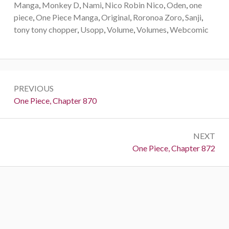
Manga
,
Monkey D
,
Nami
,
Nico Robin Nico
,
Oden
,
one
piece
,
One Piece Manga
,
Original
,
Roronoa Zoro
,
Sanji
,
tony tony chopper
,
Usopp
,
Volume
,
Volumes
,
Webcomic
Post
PREVIOUS
navigation
Previous:
One Piece, Chapter 870
NEXT
Next:
One Piece, Chapter 872