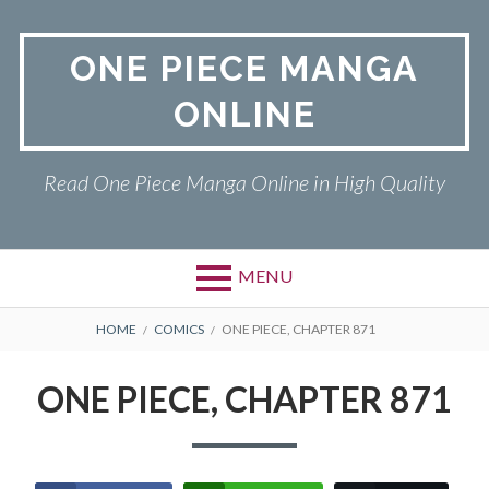
Skip
to
ONE PIECE MANGA
content
ONLINE
Read One Piece Manga Online in High Quality
MENU
Primary
BREADCRUMBS
ONE PIECE
HOME
COMICS
ONE PIECE, CHAPTER 871
Menu
PRIVACY POLICY
ONE PIECE, CHAPTER 871
RETURN POLICY
TERMS AND