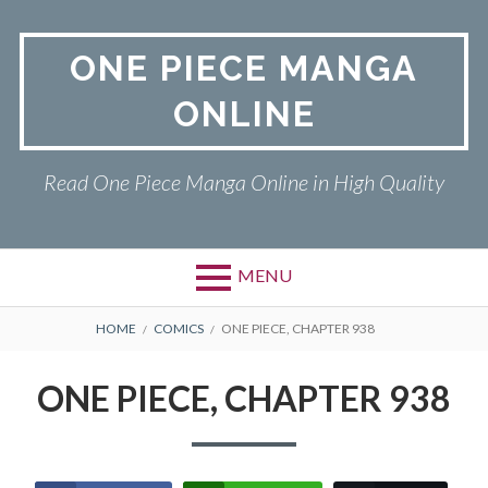
Skip
to
ONE PIECE MANGA
content
ONLINE
Read One Piece Manga Online in High Quality
MENU
Primary
BREADCRUMBS
ONE PIECE
HOME
COMICS
ONE PIECE, CHAPTER 938
Menu
PRIVACY POLICY
ONE PIECE, CHAPTER 938
RETURN POLICY
TERMS AND