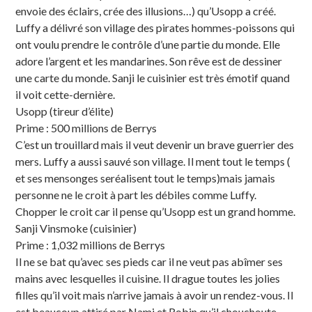
envoie des éclairs, crée des illusions…) qu’Usopp a créé.
Luffy a délivré son village des pirates hommes-poissons qui
ont voulu prendre le contrôle d’une partie du monde. Elle
adore l’argent et les mandarines. Son rêve est de dessiner
une carte du monde. Sanji le cuisinier est très émotif quand
il voit cette-dernière.
Usopp (tireur d’élite)
Prime : 500 millions de Berrys
C’est un trouillard mais il veut devenir un brave guerrier des
mers. Luffy a aussi sauvé son village. Il ment tout le temps (
et ses mensonges seréalisent tout le temps)mais jamais
personne ne le croit à part les débiles comme Luffy.
Chopper le croit car il pense qu’Usopp est un grand homme.
Sanji Vinsmoke (cuisinier)
Prime : 1,032 millions de Berrys
Il ne se bat qu’avec ses pieds car il ne veut pas abîmer ses
mains avec lesquelles il cuisine. Il drague toutes les jolies
filles qu’il voit mais n’arrive jamais à avoir un rendez-vous. Il
est beaucoup attiré par Nami et Robin qu’il chouchoute