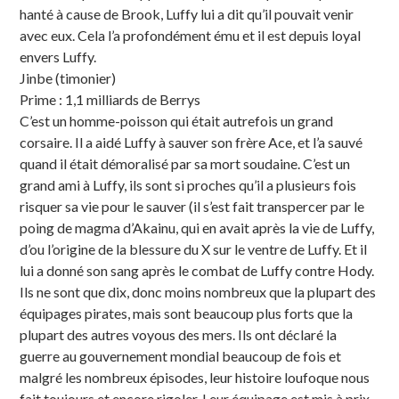
hanté à cause de Brook, Luffy lui a dit qu’il pouvait venir
avec eux. Cela l’a profondément ému et il est depuis loyal
envers Luffy.
Jinbe (timonier)
Prime : 1,1 milliards de Berrys
C’est un homme-poisson qui était autrefois un grand
corsaire. Il a aidé Luffy à sauver son frère Ace, et l’a sauvé
quand il était démoralisé par sa mort soudaine. C’est un
grand ami à Luffy, ils sont si proches qu’il a plusieurs fois
risquer sa vie pour le sauver (il s’est fait transpercer par le
poing de magma d’Akainu, qui en avait après la vie de Luffy,
d’ou l’origine de la blessure du X sur le ventre de Luffy. Et il
lui a donné son sang après le combat de Luffy contre Hody.
Ils ne sont que dix, donc moins nombreux que la plupart des
équipages pirates, mais sont beaucoup plus forts que la
plupart des autres voyous des mers. Ils ont déclaré la
guerre au gouvernement mondial beaucoup de fois et
malgré les nombreux épisodes, leur histoire loufoque nous
fait toujours et encore rigoler. Leur équipage est mis à prix