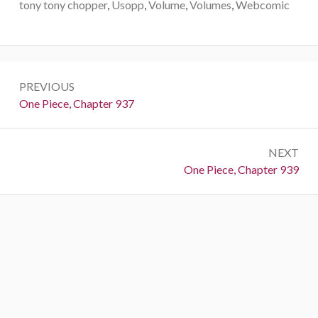
tony tony chopper
,
Usopp
,
Volume
,
Volumes
,
Webcomic
Post
PREVIOUS
navigation
Previous:
One Piece, Chapter 937
NEXT
Next:
One Piece, Chapter 939