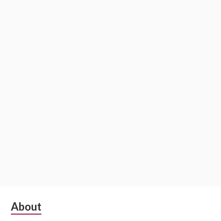
Subsidiary
About