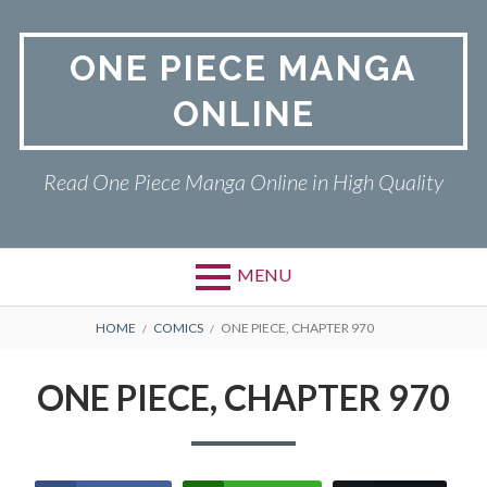
Skip
to
ONE PIECE MANGA
content
ONLINE
Read One Piece Manga Online in High Quality
MENU
Primary
BREADCRUMBS
ONE PIECE
HOME
COMICS
ONE PIECE, CHAPTER 970
Menu
PRIVACY POLICY
ONE PIECE, CHAPTER 970
RETURN POLICY
TERMS AND