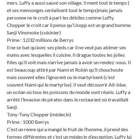
mers. Luffy a aussi sauvé son village. Il ment tout le temps (
et ses mensonges seréalisent tout le temps)mais jamais
personne ne le croit à part les débiles comme Luffy.
Chopper le croit car il pense qu’Usopp est un grand homme.
Sanji Vinsmoke (cuisinier)
Prime : 1,032 millions de Berrys
Il ne se bat qu’avec ses pieds car il ne veut pas abîmer ses
mains avec lesquelles il cuisine. Il drague toutes les jolies
filles qu’il voit mais n’arrive jamais à avoir un rendez-vous. Il
est beaucoup attiré par Nami et Robin qu’il chouchoute
mais souvent elles l’ignorent ou le martyrisent (c’est
souvent Nami qui le martyrise). Il veut découvrir All-blue,
un océan où tous les poissons du monde sont réunis. Luffy a
arrêté l’invasion de pirates dans le restaurant où travaillait
Sanji.
Tony-Tony Chopper (médecin)
Prime : 1000 Berrys
C’est un renne qui a mangé le fruit de l’homme, il prend des
formes différentes et c’est un médecin d’exception. Luffy lui