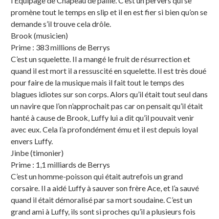
l’Équipage de Chapeau de paille. C’est un pervers qui se
promène tout le temps en slip et il en est fier si bien qu’on se
demande s’il trouve cela drôle.
Brook (musicien)
Prime : 383 millions de Berrys
C’est un squelette. Il a mangé le fruit de résurrection et
quand il est mort il a ressuscité en squelette. Il est très doué
pour faire de la musique mais il fait tout le temps des
blagues idiotes sur son corps. Alors qu’il était tout seul dans
un navire que l’on n’approchait pas car on pensait qu’il était
hanté à cause de Brook, Luffy lui a dit qu’il pouvait venir
avec eux. Cela l’a profondément ému et il est depuis loyal
envers Luffy.
Jinbe (timonier)
Prime : 1,1 milliards de Berrys
C’est un homme-poisson qui était autrefois un grand
corsaire. Il a aidé Luffy à sauver son frère Ace, et l’a sauvé
quand il était démoralisé par sa mort soudaine. C’est un
grand ami à Luffy, ils sont si proches qu’il a plusieurs fois