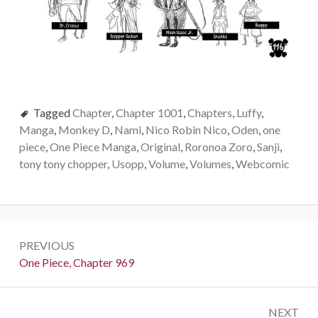
Tagged
Chapter
,
Chapter 1001
,
Chapters
,
Luffy
,
Manga
,
Monkey D
,
Nami
,
Nico Robin Nico
,
Oden
,
one
piece
,
One Piece Manga
,
Original
,
Roronoa Zoro
,
Sanji
,
tony tony chopper
,
Usopp
,
Volume
,
Volumes
,
Webcomic
Post
PREVIOUS
navigation
Previous:
One Piece, Chapter 969
NEXT