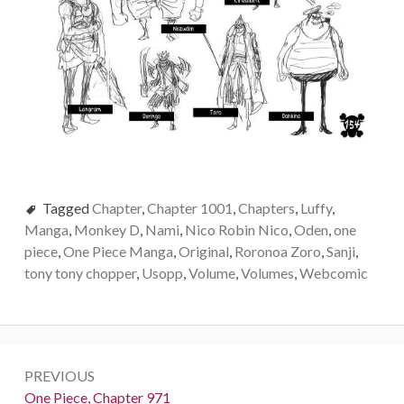
Tagged
Chapter
,
Chapter 1001
,
Chapters
,
Luffy
,
Manga
,
Monkey D
,
Nami
,
Nico Robin Nico
,
Oden
,
one
piece
,
One Piece Manga
,
Original
,
Roronoa Zoro
,
Sanji
,
tony tony chopper
,
Usopp
,
Volume
,
Volumes
,
Webcomic
Post
PREVIOUS
navigation
Previous:
One Piece, Chapter 971