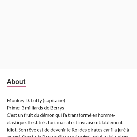
Subsidiary
About
Sidebar
Monkey D. Luffy (capitaine)
Prime: 3 milliards de Berrys
C’est un fruit du démon qui l’a transformé en homme-
élastique. Il est très fort mais il est invraisemblablement
idiot. Son rêve est de devenir le Roi des pirates car il a juré à
un ami, Shanks le Roux qu’il y parviendrai, celui-ci lui a alors