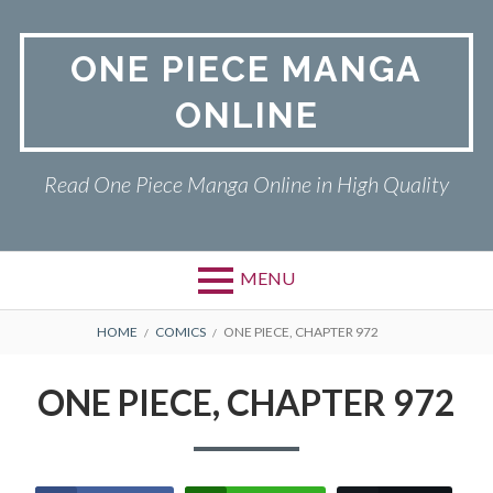
Skip
to
ONE PIECE MANGA
content
ONLINE
Read One Piece Manga Online in High Quality
MENU
Primary
BREADCRUMBS
ONE PIECE
HOME
COMICS
ONE PIECE, CHAPTER 972
Menu
PRIVACY POLICY
ONE PIECE, CHAPTER 972
RETURN POLICY
TERMS AND