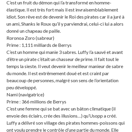
C’est un fruit du démon qui l’a transformé en homme-
élastique. Il est très fort mais il est invraisemblablement
idiot. Son rêve est de devenir le Roi des pirates car il a juré à
un ami, Shanks le Roux qu’il y parviendrai, celui-ci lui a alors
donné un chapeau de paille.
Roronoa Zoro (sabreur)
Prime : 1,111 milliards de Berrys
C’est un homme qui manie 3 sabres. Luffy l’a sauvé et avant
d’être un pirate c’était un chasseur de prime. Il fait tout le
temps la sieste. Il veut devenir le meilleur manieur de sabre
du monde. Il est extrêmement doué et est craint par
beaucoup de personnes, malgré son sens de l’orientation
peu développé.
Nami (navigatrice)
Prime : 366 millions de Berrys
C’est une femme qui se bat avec un bâton climatique (il
envoie des éclairs, crée des illusions…) qu’Usopp a créé.
Luffy a délivré son village des pirates hommes-poissons qui
ont voulu prendre le contrôle d’une partie du monde. Elle