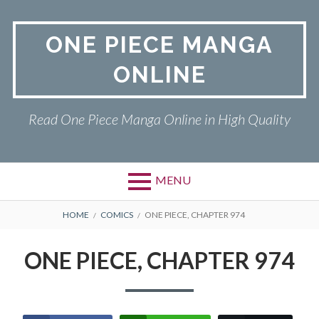
Skip
to
ONE PIECE MANGA
content
ONLINE
Read One Piece Manga Online in High Quality
MENU
Primary
BREADCRUMBS
ONE PIECE
HOME
COMICS
ONE PIECE, CHAPTER 974
Menu
PRIVACY POLICY
ONE PIECE, CHAPTER 974
RETURN POLICY
TERMS AND