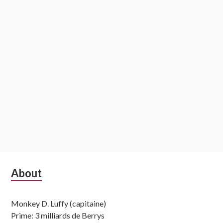
Subsidiary
About
Sidebar
Monkey D. Luffy (capitaine)
Prime: 3 milliards de Berrys