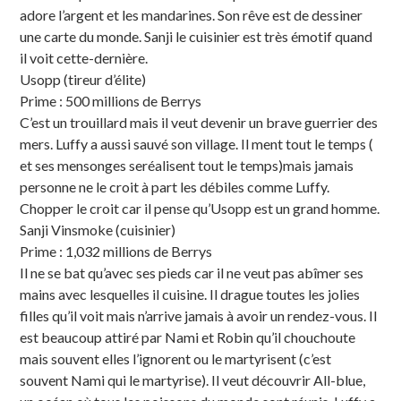
adore l’argent et les mandarines. Son rêve est de dessiner
une carte du monde. Sanji le cuisinier est très émotif quand
il voit cette-dernière.
Usopp (tireur d’élite)
Prime : 500 millions de Berrys
C’est un trouillard mais il veut devenir un brave guerrier des
mers. Luffy a aussi sauvé son village. Il ment tout le temps (
et ses mensonges seréalisent tout le temps)mais jamais
personne ne le croit à part les débiles comme Luffy.
Chopper le croit car il pense qu’Usopp est un grand homme.
Sanji Vinsmoke (cuisinier)
Prime : 1,032 millions de Berrys
Il ne se bat qu’avec ses pieds car il ne veut pas abîmer ses
mains avec lesquelles il cuisine. Il drague toutes les jolies
filles qu’il voit mais n’arrive jamais à avoir un rendez-vous. Il
est beaucoup attiré par Nami et Robin qu’il chouchoute
mais souvent elles l’ignorent ou le martyrisent (c’est
souvent Nami qui le martyrise). Il veut découvrir All-blue,