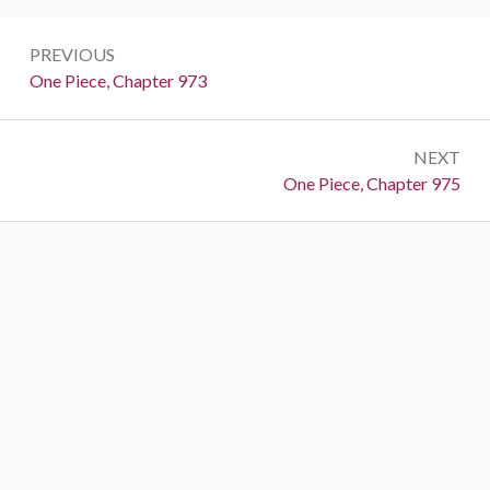
Post
PREVIOUS
navigation
Previous:
One Piece, Chapter 973
NEXT
Next:
One Piece, Chapter 975