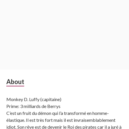
Subsidiary
About
Sidebar
Monkey D. Luffy (capitaine)
Prime: 3 milliards de Berrys
C’est un fruit du démon qui l’a transformé en homme-
élastique. Il est très fort mais il est invraisemblablement
idiot. Son rêve est de devenir le Roi des pirates car il a juré à