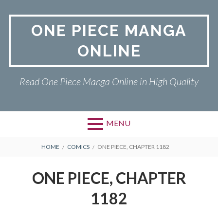
Skip
to
ONE PIECE MANGA
content
ONLINE
Read One Piece Manga Online in High Quality
MENU
Primary
BREADCRUMBS
ONE PIECE
HOME
COMICS
ONE PIECE, CHAPTER 1182
Menu
PRIVACY POLICY
ONE PIECE, CHAPTER
RETURN POLICY
1182
TERMS AND