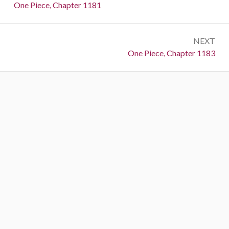
navigation
Previous:
One Piece, Chapter 1181
NEXT
Next:
One Piece, Chapter 1183