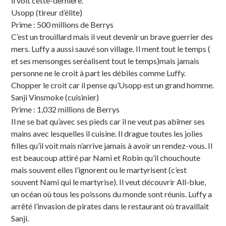
il voit cette-dernière.
Usopp (tireur d’élite)
Prime : 500 millions de Berrys
C’est un trouillard mais il veut devenir un brave guerrier des
mers. Luffy a aussi sauvé son village. Il ment tout le temps (
et ses mensonges seréalisent tout le temps)mais jamais
personne ne le croit à part les débiles comme Luffy.
Chopper le croit car il pense qu’Usopp est un grand homme.
Sanji Vinsmoke (cuisinier)
Prime : 1,032 millions de Berrys
Il ne se bat qu’avec ses pieds car il ne veut pas abîmer ses
mains avec lesquelles il cuisine. Il drague toutes les jolies
filles qu’il voit mais n’arrive jamais à avoir un rendez-vous. Il
est beaucoup attiré par Nami et Robin qu’il chouchoute
mais souvent elles l’ignorent ou le martyrisent (c’est
souvent Nami qui le martyrise). Il veut découvrir All-blue,
un océan où tous les poissons du monde sont réunis. Luffy a
arrêté l’invasion de pirates dans le restaurant où travaillait
Sanji.