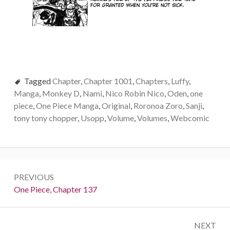
Tagged
Chapter
,
Chapter 1001
,
Chapters
,
Luffy
,
Manga
,
Monkey D
,
Nami
,
Nico Robin Nico
,
Oden
,
one
piece
,
One Piece Manga
,
Original
,
Roronoa Zoro
,
Sanji
,
tony tony chopper
,
Usopp
,
Volume
,
Volumes
,
Webcomic
Post
PREVIOUS
navigation
Previous:
One Piece, Chapter 137
NEXT