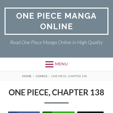
Skip
to
ONE PIECE MANGA
content
ONLINE
Read One Piece Manga Online in High Quality
MENU
Primary
BREADCRUMBS
ONE PIECE
HOME
COMICS
ONE PIECE, CHAPTER 138
Menu
PRIVACY POLICY
ONE PIECE, CHAPTER 138
RETURN POLICY
TERMS AND