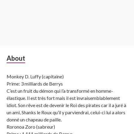
Subsidiary
About
Sidebar
Monkey D. Luffy (capitaine)
Prime: 3 milliards de Berrys
C’est un fruit du démon qui l’a transformé en homme-
élastique. Il est très fort mais il est invraisemblablement
idiot. Son rêve est de devenir le Roi des pirates car il a juré à
un ami, Shanks le Roux qu’il y parviendrai, celui-ci lui a alors
donné un chapeau de paille.
Roronoa Zoro (sabreur)
Prime : 1,111 milliards de Berrys