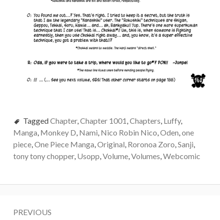
Tagged
Chapter
,
Chapter 1001
,
Chapters
,
Luffy
,
Manga
,
Monkey D
,
Nami
,
Nico Robin Nico
,
Oden
,
one
piece
,
One Piece Manga
,
Original
,
Roronoa Zoro
,
Sanji
,
tony tony chopper
,
Usopp
,
Volume
,
Volumes
,
Webcomic
Post
PREVIOUS