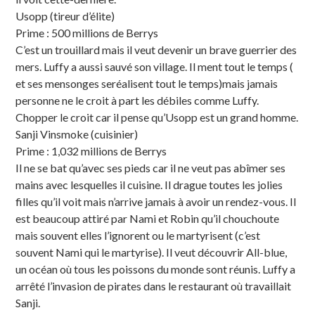
Usopp (tireur d’élite)
Prime : 500 millions de Berrys
C’est un trouillard mais il veut devenir un brave guerrier des
mers. Luffy a aussi sauvé son village. Il ment tout le temps (
et ses mensonges seréalisent tout le temps)mais jamais
personne ne le croit à part les débiles comme Luffy.
Chopper le croit car il pense qu’Usopp est un grand homme.
Sanji Vinsmoke (cuisinier)
Prime : 1,032 millions de Berrys
Il ne se bat qu’avec ses pieds car il ne veut pas abîmer ses
mains avec lesquelles il cuisine. Il drague toutes les jolies
filles qu’il voit mais n’arrive jamais à avoir un rendez-vous. Il
est beaucoup attiré par Nami et Robin qu’il chouchoute
mais souvent elles l’ignorent ou le martyrisent (c’est
souvent Nami qui le martyrise). Il veut découvrir All-blue,
un océan où tous les poissons du monde sont réunis. Luffy a
arrêté l’invasion de pirates dans le restaurant où travaillait
Sanji.