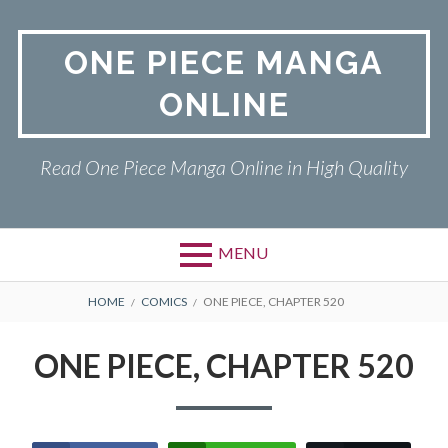
Skip
to
ONE PIECE MANGA
content
ONLINE
Read One Piece Manga Online in High Quality
MENU
Primary
BREADCRUMBS
ONE PIECE
HOME
COMICS
ONE PIECE, CHAPTER 520
Menu
PRIVACY POLICY
ONE PIECE, CHAPTER 520
RETURN POLICY
TERMS AND