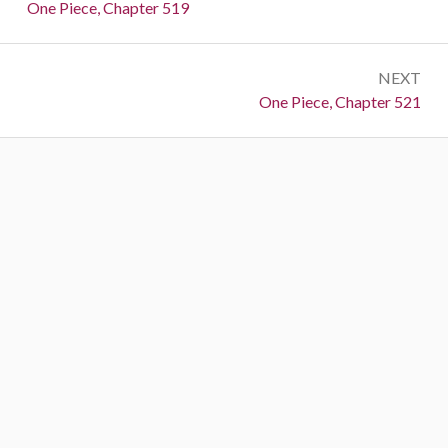
navigation
Previous:
One Piece, Chapter 519
NEXT
Next:
One Piece, Chapter 521