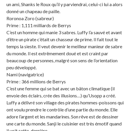
un ami, Shanks le Roux qu’il y parviendrai, celui-ci lui a alors
donné un chapeau de paille.
Roronoa Zoro (sabreur)
Prime : 1,111 milliards de Berrys
C’est un homme qui manie 3 sabres. Luffy l’a sauvé et avant
d’être un pirate c’était un chasseur de prime. Il fait tout le
temps la sieste. Il veut devenir le meilleur manieur de sabre
du monde. Il est extrêmement doué et est craint par
beaucoup de personnes, malgré son sens de l’orientation
peu développé.
Nami (navigatrice)
Prime : 366 millions de Berrys
C’est une femme qui se bat avec un bâton climatique (il
envoie des éclairs, crée des illusions…) qu’Usopp a créé.
Luffy a délivré son village des pirates hommes-poissons qui
ont voulu prendre le contrôle d’une partie du monde. Elle
adore l’argent et les mandarines. Son rêve est de dessiner
une carte du monde. Sanji le cuisinier est très émotif quand
il voit cette-dernière.