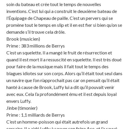
soin du bateau et crée tout le temps de nouvelles
inventions. C’est lui qui a construit le deuxième bateau de
l’Équipage de Chapeau de paille. C’est un pervers qui se
promène tout le temps en slip et il en est fier si bien qu’on se
demande s’il trouve cela drôle.
Brook (musicien)
Prime : 383 millions de Berrys
C’est un squelette. Il a mangé le fruit de résurrection et
quand il est mort il a ressuscité en squelette. Il est très doué
pour faire de la musique mais il fait tout le temps des
blagues idiotes sur son corps. Alors qu’il était tout seul dans
un navire que l’on n’approchait pas car on pensait qu’il était
hanté à cause de Brook, Luffy lui a dit qu’il pouvait venir
avec eux. Cela l’a profondément ému et il est depuis loyal
envers Luffy.
Jinbe (timonier)
Prime : 1,1 milliards de Berrys
C’est un homme-poisson qui était autrefois un grand
corsaire. Il a aidé Luffy à sauver son frère Ace, et l’a sauvé