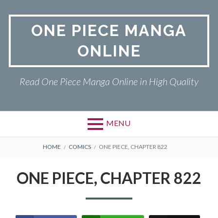
Skip
to
ONE PIECE MANGA
content
ONLINE
Read One Piece Manga Online in High Quality
MENU
Primary
BREADCRUMBS
ONE PIECE
HOME
COMICS
ONE PIECE, CHAPTER 822
Menu
PRIVACY POLICY
ONE PIECE, CHAPTER 822
RETURN POLICY
TERMS AND