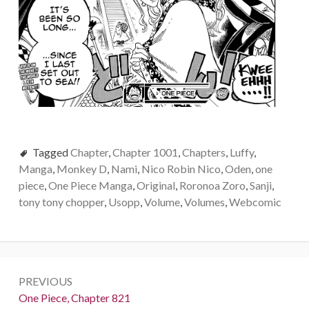
Tagged
Chapter
,
Chapter 1001
,
Chapters
,
Luffy
,
Manga
,
Monkey D
,
Nami
,
Nico Robin Nico
,
Oden
,
one
piece
,
One Piece Manga
,
Original
,
Roronoa Zoro
,
Sanji
,
tony tony chopper
,
Usopp
,
Volume
,
Volumes
,
Webcomic
Post
PREVIOUS
navigation
Previous:
One Piece, Chapter 821