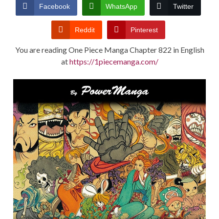
CONDITIONS
Facebook
WhatsApp
Twitter
Reddit
Pinterest
You are reading One Piece Manga Chapter 822 in English
at
https://1piecemanga.com/