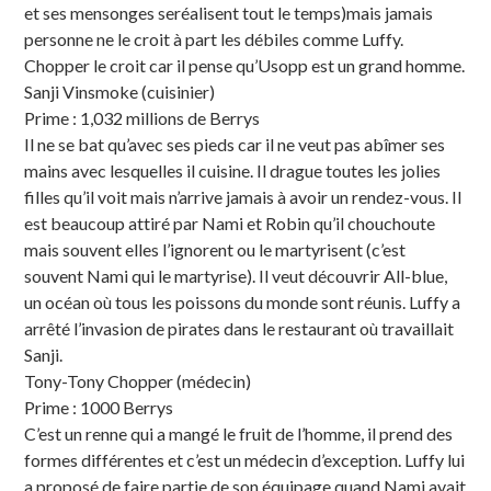
et ses mensonges seréalisent tout le temps)mais jamais
personne ne le croit à part les débiles comme Luffy.
Chopper le croit car il pense qu’Usopp est un grand homme.
Sanji Vinsmoke (cuisinier)
Prime : 1,032 millions de Berrys
Il ne se bat qu’avec ses pieds car il ne veut pas abîmer ses
mains avec lesquelles il cuisine. Il drague toutes les jolies
filles qu’il voit mais n’arrive jamais à avoir un rendez-vous. Il
est beaucoup attiré par Nami et Robin qu’il chouchoute
mais souvent elles l’ignorent ou le martyrisent (c’est
souvent Nami qui le martyrise). Il veut découvrir All-blue,
un océan où tous les poissons du monde sont réunis. Luffy a
arrêté l’invasion de pirates dans le restaurant où travaillait
Sanji.
Tony-Tony Chopper (médecin)
Prime : 1000 Berrys
C’est un renne qui a mangé le fruit de l’homme, il prend des
formes différentes et c’est un médecin d’exception. Luffy lui
a proposé de faire partie de son équipage quand Nami avait