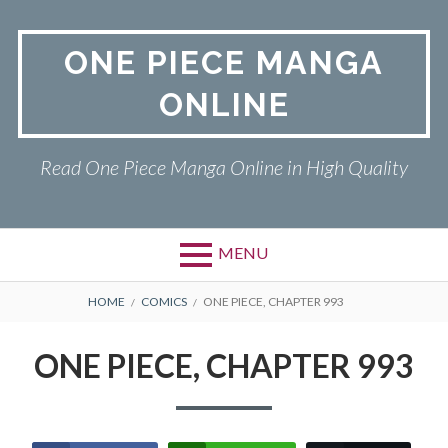
Skip
to
ONE PIECE MANGA
content
ONLINE
Read One Piece Manga Online in High Quality
MENU
Primary
BREADCRUMBS
ONE PIECE
HOME
COMICS
ONE PIECE, CHAPTER 993
Menu
PRIVACY POLICY
ONE PIECE, CHAPTER 993
RETURN POLICY
TERMS AND