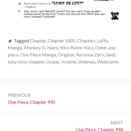
Tagged
Chapter
,
Chapter 1001
,
Chapters
,
Luffy
,
Manga
,
Monkey D
,
Nami
,
Nico Robin Nico
,
Oden
,
one
piece
,
One Piece Manga
,
Original
,
Roronoa Zoro
,
Sanji
,
tony tony chopper
,
Usopp
,
Volume
,
Volumes
,
Webcomic
Post
PREVIOUS
navigation
Previous:
One Piece, Chapter 992
NEXT
Next:
One Piece, Chapter 994