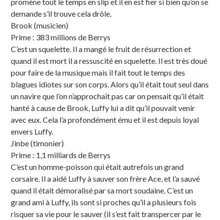
promène tout le temps en slip et il en est fier si bien qu’on se
demande s’il trouve cela drôle.
Brook (musicien)
Prime : 383 millions de Berrys
C’est un squelette. Il a mangé le fruit de résurrection et
quand il est mort il a ressuscité en squelette. Il est très doué
pour faire de la musique mais il fait tout le temps des
blagues idiotes sur son corps. Alors qu’il était tout seul dans
un navire que l’on n’approchait pas car on pensait qu’il était
hanté à cause de Brook, Luffy lui a dit qu’il pouvait venir
avec eux. Cela l’a profondément ému et il est depuis loyal
envers Luffy.
Jinbe (timonier)
Prime : 1,1 milliards de Berrys
C’est un homme-poisson qui était autrefois un grand
corsaire. Il a aidé Luffy à sauver son frère Ace, et l’a sauvé
quand il était démoralisé par sa mort soudaine. C’est un
grand ami à Luffy, ils sont si proches qu’il a plusieurs fois
risquer sa vie pour le sauver (il s’est fait transpercer par le